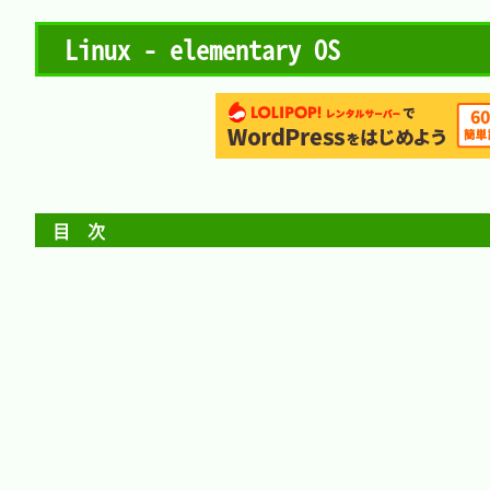
Linux - elementary OS
目　次