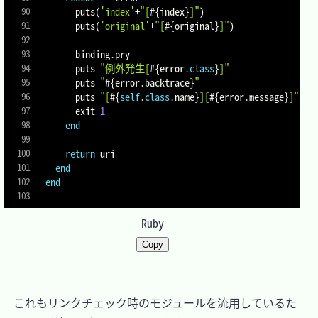
      puts
(
'index'
+
"[
#{
index
}
]"
)
      puts
(
'original'
+
"[
#{
original
}
]"
)
      binding
.
pry

      puts 
"例外発生[
#{
error
.
class
}
]"
      puts 
"
#{
error
.
backtrace
}
"
      puts 
"[
#{
self
.
class
.
name
}
][
#{
error
.
message
}
]"
      exit 
1
end
return
 uri

end
end
Ruby
Copy
　これもリンクチェック時のモジュールを流用しているた