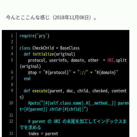
　今んとここんな感じ（2018年11月08日）。

require
(
'pry'
)
class
CheckChild
<
 BaseClass

def
initialize
(
original
)
    protocol
,
 userinfo
,
 domain
,
 other  
=
URI
.
split
(
original
)
@top
=
"
#{
protocol
}
"
+
"://"
+
"
#{
domain
}
"
end
def
execute
(
parent
,
 doc
,
 child
,
 checked
,
 content
s
)
#puts("[#{self.class.name}.#{__method__}] paren
t=[#{parent}] child=[#{child}]")
# parent の URI の末尾を加工してインデックスま
でを求める
    index 
=
 parent
