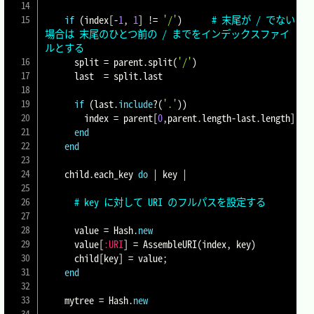
if
(
index
[
-
1
,
1
]
!=
'/'
)
# 末尾が / でない
場合は 末尾のひとつ前の / までをインデックスファイ
ルとする
      split 
=
 parent
.
split
(
'/'
)
      last  
=
 split
.
last

if
(
last
.
include
?
(
'.'
)
)
        index 
=
 parent
[
0
,
parent
.
length
-
last
.
length
]
end
end
    child
.
each_key 
do
|
 key 
|
# key に対して URI のフルパスを設定する
      value 
=
Hash
.
new
      value
[
:URI
]
=
 AssembleURI
(
index
,
 key
)
      child
[
key
]
=
 value
;
end
    mytree 
=
Hash
.
new