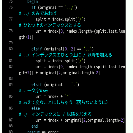
begin
if
(
original 
==
'../'
)
# ../ のみであれば
        split 
=
 index
.
split
(
'/'
)
# ひとつ上のインデックスとする
        uri 
=
 index
[
0
,
 index
.
length
-
(
split
.
last
.
len
gth
+
1
)
]
elsif
(
original
[
0
,
2
]
==
'..'
)
# ../ インデックスのひとつ上に / 以降を加える
        split 
=
 index
.
split
(
'/'
)
        uri 
=
 index
[
0
,
 index
.
length
-
(
split
.
last
.
len
gth
+
2
)
]
+
 original
[
2
,
original
.
length
-
2
]
elsif
(
original 
==
'.'
)
# . 一文字のみ
        uri 
=
 index 
+
'*'
# あえて変なことにしちゃう（落ちないように）
else
# ./  インデックスに / 以降を加える
        uri 
=
 index 
+
 original
[
2
,
original
.
length
-
2
]
end
rescue
=>
 error
