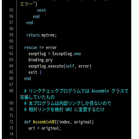
エラー"
)
next
end
end
return
 mytree
;
rescue
=>
 error

    exeptlog 
=
ExceptLog
.
new
    binding
.
pry

    exeptlog
.
execute
(
self
,
 error
)
    exit 
1
end
# リンクチェックプログラムでは Assemble クラスで
定義していたもの
# 本プログラムは内部リンクしか見ないので
# 相対リンクを絶対 URI に変更するだけ
def
AssembleURI
(
index
,
 original
)
    uri 
=
 original
;