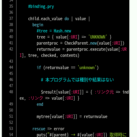
#binding.pry
    child
.
each_value 
do
|
 value 
|
begin
#tree = Hash.new
        tree 
=
{
 value
[
:URI
]
=>
'UNKNOWN'
}
        parentproc 
=
CheckParent
.
new
(
value
[
:URI
]
)
        returnvalue 
=
 parentproc
.
execute
(
value
[
:UR
I
]
,
 tree
,
 checked
,
 contents
)
if
(
returnvalue 
==
'unknown'
)
# 本プログラムでは種別や結果はない
$result
[
value
[
:URI
]
]
=
{
:リンク元
=>
 ind
ex
,
:リンク
=>
 value
[
:URI
]
}
end
        mytree
[
value
[
:URI
]
]
=
 returnvalue

rescue
=>
 error

        puts
(
"
#{
parent
}
 → 
#{
value
[
:URI
]
}
 取得時に