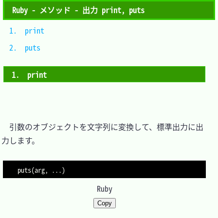
Ruby - メソッド - 出力 print, puts
1.　print	
2.　puts	
1.　print
　引数のオブジェクトを文字列に変換して、標準出力に出
力します。

puts
(
arg
,
...
)
Ruby
Copy