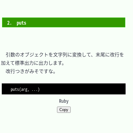
2.　puts
　引数のオブジェクトを文字列に変換して、末尾に改行を
加えて標準出力に出力します。

　改行つきがみそですな。

puts
(
arg
,
...
)
Ruby
Copy