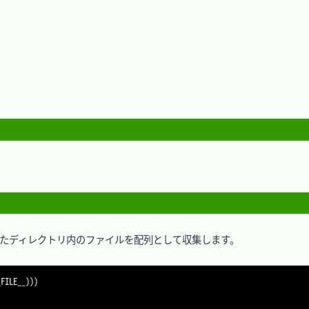
	
変更			
集				
定したディレクトリ内のファイルを配列として収集します。

_FILE__
)
)
)