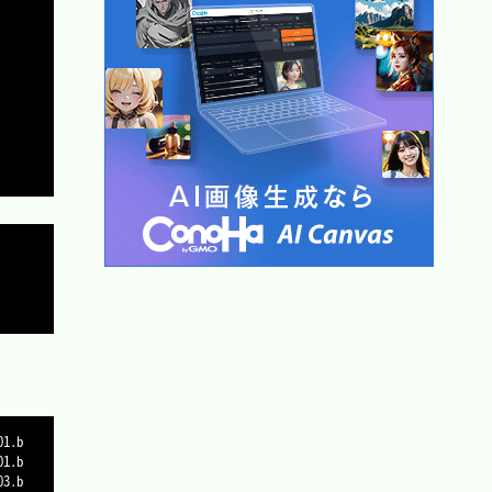
Copy


Copy
01.b
01.b
03.b