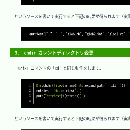
　というソースを書いて実行すると下記の結果が得られます（実際
3.　chdir カレントディレクトリ変更
　「unix」コマンドの「cd」と同じ動作をします。

Dir
.
chdir
(
File
.
dirname
(
File
.
expand_path
(
__FILE__
)
)
)
entries 
=
Dir
.
entries
(
'.'
)
puts
(
"entries=[
#{
entries
}
]"
)
　というソースを書いて実行すると下記の結果が得られます（実際