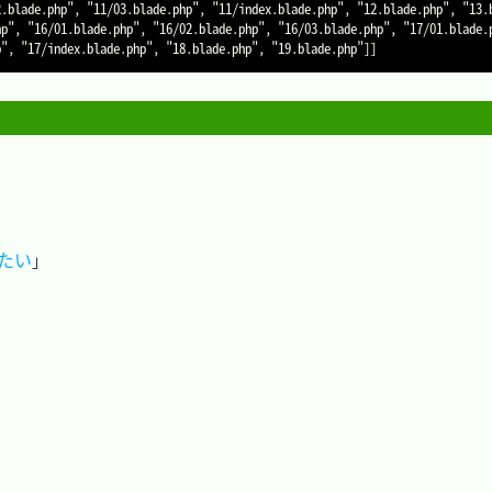
2.blade.php", "11/03.blade.php", "11/index.blade.php", "12.blade.php", "13.
hp", "16/01.blade.php", "16/02.blade.php", "16/03.blade.php", "17/01.blade.
したい