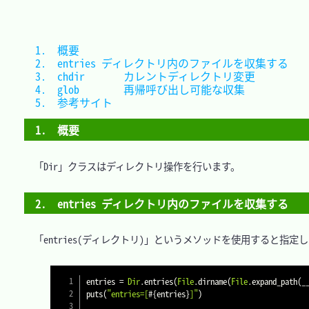
1.　概要										
2.　entries	ディレクトリ内のファイルを収集する	
3.　chdir		カレントディレクトリ
4.　glob		再帰呼び出し可能な収
5.　参考サイト									
1.　概要
　「Dir」クラスはディレクトリ操作を行います。

2.　entries ディレクトリ内のファイルを収集する
　「entries(ディレクトリ)」というメソッドを使用すると指
entries 
=
Dir
.
entries
(
File
.
dirname
(
File
.
expand_path
(
_
puts
(
"entries=[
#{
entries
}
]"
)