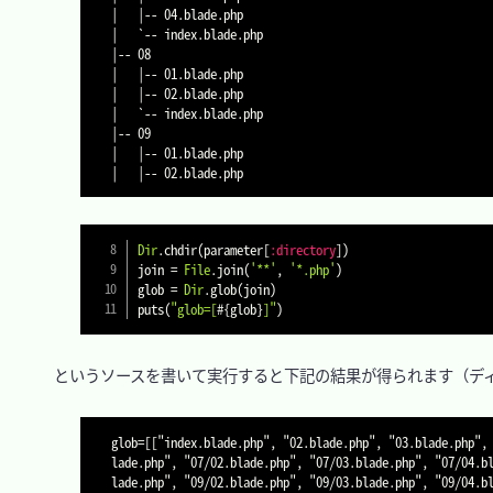
|   |-- 04.blade.php

|   `-- index.blade.php

|-- 08

|   |-- 01.blade.php

|   |-- 02.blade.php

|   `-- index.blade.php

|-- 09

|   |-- 01.blade.php

Dir
.
chdir
(
parameter
[
:directory
]
)
join 
=
File
.
join
(
'**'
,
'*.php'
)
glob 
=
Dir
.
glob
(
join
)
puts
(
"glob=[
#{
glob
}
]"
)
　というソースを書いて実行すると下記の結果が得られます（ディ
glob=[["index.blade.php", "02.blade.php", "03.blade.php",
lade.php", "07/02.blade.php", "07/03.blade.php", "07/04.b
lade.php", "09/02.blade.php", "09/03.blade.php", "09/04.b