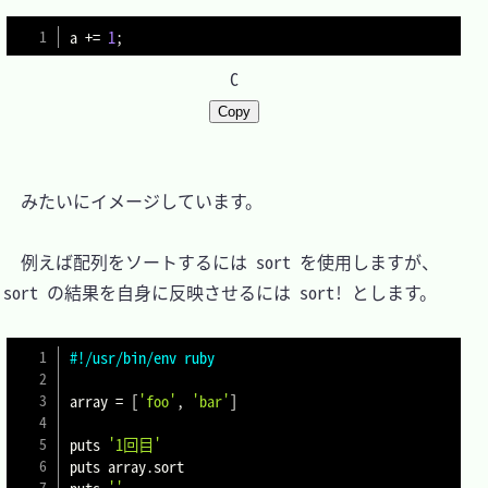
a 
+=
1
;
C
Copy
　みたいにイメージしています。

　例えば配列をソートするには sort を使用しますが、
sort の結果を自身に反映させるには sort! とします。

#!/usr/bin/env ruby
array 
=
[
'foo'
,
'bar'
]
puts 
'1回目'
puts array
.
sort

puts 
''