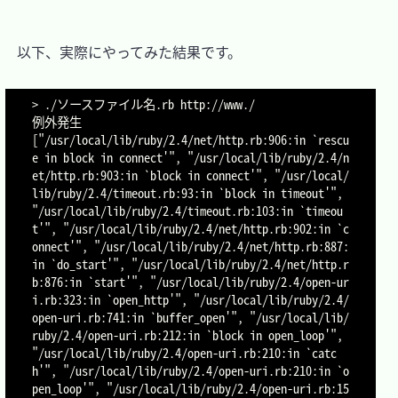
　以下、実際にやってみた結果です。

> ./ソースファイル名.rb http://www./

例外発生

["/usr/local/lib/ruby/2.4/net/http.rb:906:in `rescu
e in block in connect'", "/usr/local/lib/ruby/2.4/n
et/http.rb:903:in `block in connect'", "/usr/local/
lib/ruby/2.4/timeout.rb:93:in `block in timeout'", 
"/usr/local/lib/ruby/2.4/timeout.rb:103:in `timeou
t'", "/usr/local/lib/ruby/2.4/net/http.rb:902:in `c
onnect'", "/usr/local/lib/ruby/2.4/net/http.rb:887:
in `do_start'", "/usr/local/lib/ruby/2.4/net/http.r
b:876:in `start'", "/usr/local/lib/ruby/2.4/open-ur
i.rb:323:in `open_http'", "/usr/local/lib/ruby/2.4/
open-uri.rb:741:in `buffer_open'", "/usr/local/lib/
ruby/2.4/open-uri.rb:212:in `block in open_loop'", 
"/usr/local/lib/ruby/2.4/open-uri.rb:210:in `catc
h'", "/usr/local/lib/ruby/2.4/open-uri.rb:210:in `o
pen_loop'", "/usr/local/lib/ruby/2.4/open-uri.rb:15