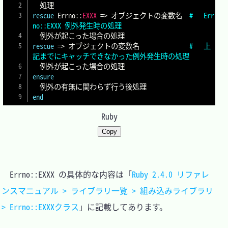
rescue
 Errno
::
EXXX
=>
 オブジェクトの変数名	
#	Err
no::EXXX 例外発生時の処理
rescue
=>
 オブジェクトの変数名				
#	上
記までにキャッチできなかった例外発生時の処理
ensure
end
Ruby
Copy
　Errno::EXXX の具体的な内容は「
Ruby 2.4.0 リファレ
ンスマニュアル > ライブラリ一覧 > 組み込みライブラリ 
> Errno::EXXXクラス
」に記載してあります。
