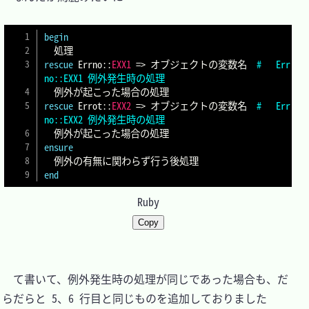
begin
rescue
 Errno
::
EXX1
=>
 オブジェクトの変数名	
#	Err
no::EXX1 例外発生時の処理
rescue
 Errot
::
EXX2
=>
 オブジェクトの変数名	
#	Err
no::EXX2 例外発生時の処理
ensure
end
Ruby
Copy
　て書いて、例外発生時の処理が同じであった場合も、だ
らだらと 5、6 行目と同じものを追加しておりました