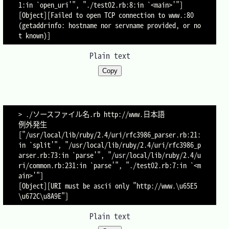
1:in `open_uri'", "./test02.rb:8:in `<main>'"]

[Object][Failed to open TCP connection to www.:80 
(getaddrinfo: hostname nor servname provided, or no
Plain text
Copy
> ./ソースファイル名.rb http://www.日本語

例外発生

["/usr/local/lib/ruby/2.4/uri/rfc3986_parser.rb:21:
in `split'", "/usr/local/lib/ruby/2.4/uri/rfc3986_p
arser.rb:73:in `parse'", "/usr/local/lib/ruby/2.4/u
ri/common.rb:231:in `parse'", "./test02.rb:7:in `<m
ain>'"]

[Object][URI must be ascii only "http://www.\u65E5
Plain text