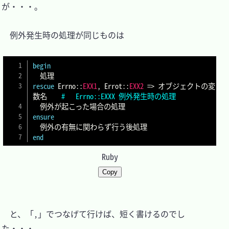
が・・・。

　例外発生時の処理が同じものは

begin
rescue
 Errno
::
EXX1
,
 Errot
::
EXX2
=>
 オブジェクトの変
数名	
#	Errno::EXXX 例外発生時の処理
ensure
end
Ruby
Copy
　と、「,」でつなげて行けば、短く書けるのでし
た・・・。
