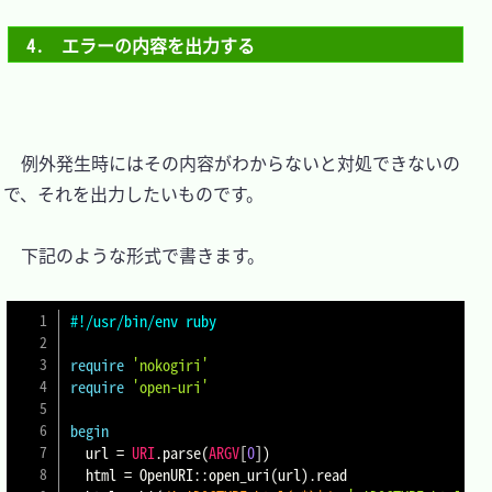
4.　エラーの内容を出力する
　例外発生時にはその内容がわからないと対処できないの
で、それを出力したいものです。

　下記のような形式で書きます。

#!/usr/bin/env ruby
require
'nokogiri'
require
'open-uri'
begin
  url 
=
URI
.
parse
(
ARGV
[
0
]
)
  html 
=
 OpenURI
::
open_uri
(
url
)
.
read
