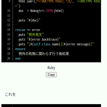
  html
.
sub
!
(
/^<!DOCTYPE html(.*)$/
,
'<!DOCTYPE html
>'
)
  doc  
=
 Nokogiri
::
HTML
(
html
)
  puts 
"
#{
doc
}
"
rescue
=>
 error

  puts 
"例外発生"
  puts 
"
#{
error
.
backtrace
}
"
  puts 
"[
#{
self
.
class
.
name
}
][
#{
error
.
message
}
]"
ensure
end
Ruby
Copy
　これを
