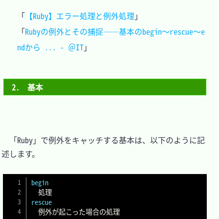
「
【Ruby】エラー処理と例外処理
」

「
Rubyの例外とその捕捉――基本のbegin～rescue～e
ndから ... - ＠IT
2.　基本
　「Ruby」で例外をキャッチする基本は、以下のように記
述します。

begin
rescue