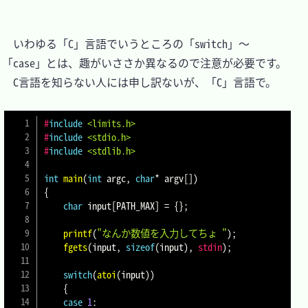
　いわゆる「C」言語でいうところの「switch」～
「case」とは、趣がいささか異なるので注意が必要です。

　C言語を知らない人には申し訳ないが、「C」言語で。

#
include
<limits.h>
#
include
<stdio.h>
#
include
<stdlib.h>
int
main
(
int
 argc
,
char
*
 argv
[
]
)
{
char
 input
[
PATH_MAX
]
=
{
}
;
printf
(
"なんか数値を入力してちょ "
)
;
fgets
(
input
,
sizeof
(
input
)
,
stdin
)
;
switch
(
atoi
(
input
)
)
{
case
1
: