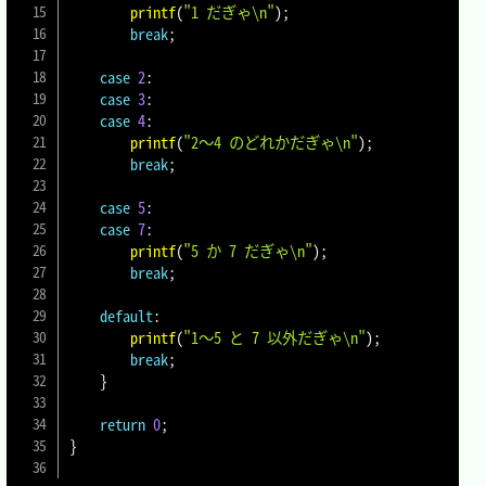
printf
(
"1 だぎゃ\n"
)
;
break
;
case
2
:
case
3
:
case
4
:
printf
(
"2～4 のどれかだぎゃ\n"
)
;
break
;
case
5
:
case
7
:
printf
(
"5 か 7 だぎゃ\n"
)
;
break
;
default
:
printf
(
"1～5 と 7 以外だぎゃ\n"
)
;
break
;
}
return
0
;
}