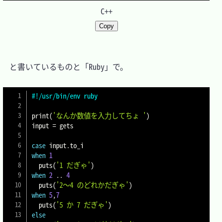
C++
Copy
　と書いているものと「Ruby」で。

#!/usr/bin/env ruby
print
(
'なんか数値を入力してちょ '
)
input 
=
 gets

case
 input
.
when
1
  puts
(
'1 だぎゃ'
)
when
2
..
4
  puts
(
'2～4 のどれかだぎゃ'
)
when
5
,
7
  puts
(
'5 か 7 だぎゃ'
)
else