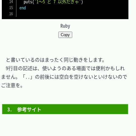
  puts
(
'1～5 と 7 以外だぎゃ'
)
end
Ruby
Copy
　と書いているのはまったく同じ動きをします。

　9行目の記述は、使いようのある場面では便利かもしれ
ません。「..」の前後には空白を空けないといけないので
ご注意を。

3.　参考サイト