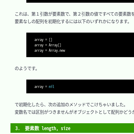
　これは、第１引数が要素数で、第２引数の値ですべての要素数を
　要素なしの配列を初期化するには以下のいずれかになります。

array 
=
[
]
array 
=
 Array
[
]
array 
=
　のようです。

array 
=
nil
　で初期化したら、次の追加のメソッドでこけちゃいました。

　変数名では区別がつきませんがオブジェクトとして配列かどうか
3.　要素数 length, size