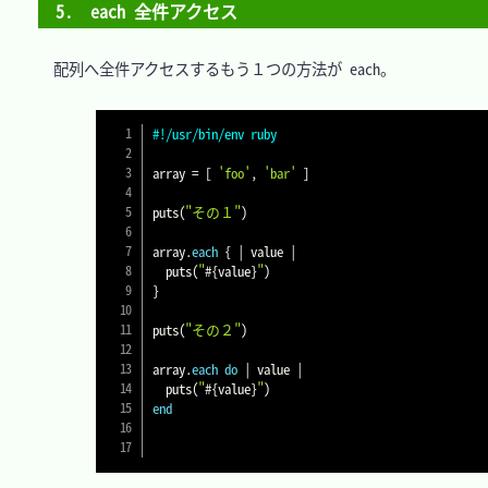
5.　each 全件アクセス 
　配列へ全件アクセスするもう１つの方法が each。

#!/usr/bin/env ruby
array 
=
[
'foo'
,
'bar'
]
puts
(
"その１"
)
array
.
each
{
|
 value 
|
  puts
(
"
#{
value
}
"
)
}
puts
(
"その２"
)
array
.
each
do
|
 value 
|
  puts
(
"
#{
value
}
"
)
end