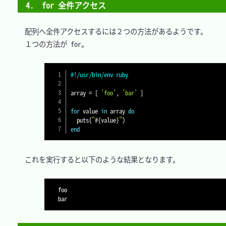
4.　for 全件アクセス 
　配列へ全件アクセスするには２つの方法があるようです。

　１つの方法が for。

#!/usr/bin/env ruby
array 
=
[
'foo'
,
'bar'
]
for
 value 
in
 array 
do
  puts
(
"
#{
value
}
"
)
end
　これを実行すると以下のような結果となります。

foo
