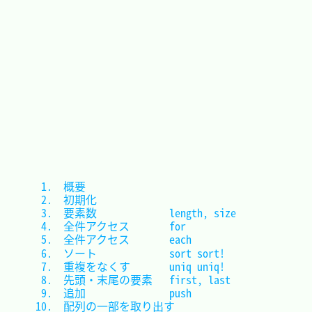
 1.　概要								
 2.　初期化								
 3.　要素数				length, size	
 4.　全件アクセス		for				
 5.　全件アクセス		each			
 6.　ソート				sort sort!		
 7.　重複をなくす		uniq uniq!		
 8.　先頭・末尾の要素	first, last		
 9.　追加				push			
10.　配列の一部を取り出す				