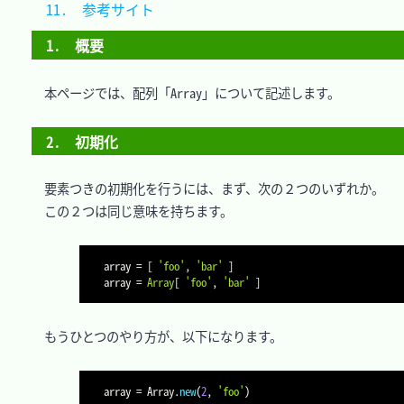
11.　参考サイト							
1.　概要
　本ページでは、配列「Array」について記述します。

2.　初期化
　要素つきの初期化を行うには、まず、次の２つのいずれか。

　この２つは同じ意味を持ちます。

array 
=
[
'foo'
,
'bar'
]
array 
=
Array
[
'foo'
,
'bar'
]
　もうひとつのやり方が、以下になります。

array 
=
Array
.
new
(
2
,
'foo'
)