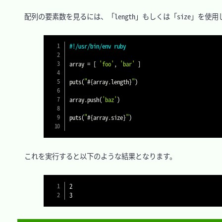
　配列の要素数を見るには、「length」もしくは「size」を使用
#!/usr/bin/env ruby
array 
=
[
'foo'
,
'bar'
]
puts
(
"
#{
array
.
length
}
"
)
array
.
push
(
'baz'
)
puts
(
"
#{
array
.
size
}
"
)
　これを実行すると以下のような結果となります。

2
