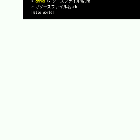
>
chmod
>
 ./ソースファイル名.rb

Hello world
!