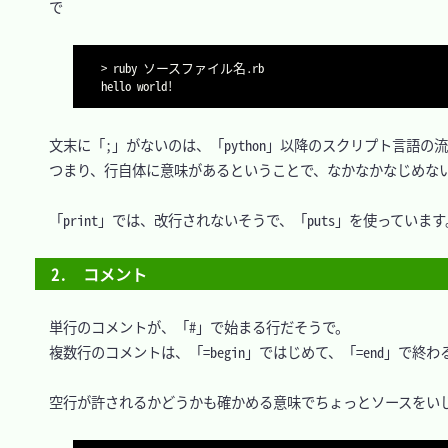
　で

>
 ruby ソースファイル名.rb

hello world
!
　文末に「;」がないのは、「python」以降のスクリプト言語の流
　つまり、行自体に意味があるということで、なかなかなじめない
　「print」では、改行されないそうで、「puts」を使っています。
2.　コメント
　単行のコメントが、「#」で始まる行だそうで。

　複数行のコメントは、「=begin」ではじめて、「=end」で終わ
　空行が許されるかどうかも確かめる意味でちょっとソースをいじ