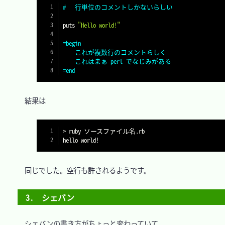
#	行単位のコメントしかないらしい
puts 
"Hello world!"
=begin

	これが複数行のコメントらしく

	これはまぁ perl でなじみがある

=end
　結果は

>
 ruby ソースファイル名.rb

hello world
!
　同じでした。空行も許されるようです。

3.　シェバン
　シェバンの書き方がちょっと変わっていて
