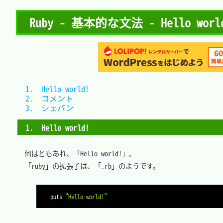
Ruby - 基本的な文法 - Hello wo
1.　Hello world!	
2.　コメント		
3.　シェバン		
1.　Hello world!
　何はともあれ、「Hello world!」。

　「ruby」の拡張子は、「.rb」のようです。

puts 
"Hello world!"