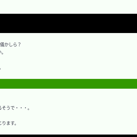
儀かしら？

。



るそうで・・・。

ります。
