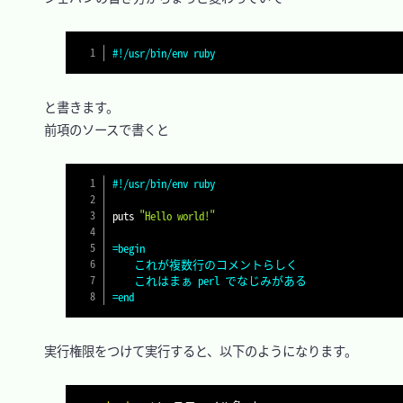
#!/usr/bin/env ruby
　と書きます。

　前項のソースで書くと

#!/usr/bin/env ruby
puts 
"Hello world!"
=begin

	これが複数行のコメントらしく

	これはまぁ perl でなじみがある

=end
　実行権限をつけて実行すると、以下のようになります。
