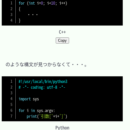
for
(
int
 i
=
0
;
 i
<
10
;
 i
++
)
{
}
C++
Copy
　のような構文が見つからなくて・・・。

#!/usr/local/bin/python3
# -*- coding: utf-8 -*-
import
 sys

for
 i 
in
 sys
.
argv
:
print
(
'引数['
+
i
+
']'
)
Python