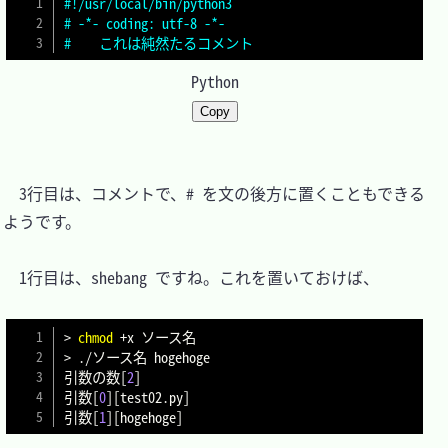
#!/usr/local/bin/python3
# -*- coding: utf-8 -*-
#    これは純然たるコメント
Python
Copy
　3行目は、コメントで、# を文の後方に置くこともできる
ようです。

　1行目は、shebang ですね。これを置いておけば、

>
chmod
>
 ./ソース名 hogehoge

引数の数
[
2
]
引数
[
0
]
[
test02.py
]
引数
[
1
]
[
hogehoge
]