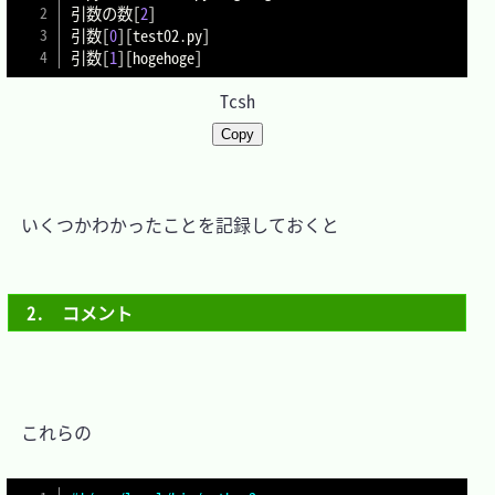
引数の数
[
2
]
引数
[
0
]
[
test02.py
]
引数
[
1
]
[
hogehoge
]
Tcsh
Copy
　いくつかわかったことを記録しておくと

2.　コメント
　これらの
