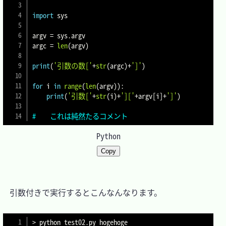
import
 sys

argv 
=
 sys
.
argv

argc 
=
len
(
argv
)
print
(
'引数の数['
+
str
(
argc
)
+
']'
)
for
 i 
in
range
(
len
(
argv
)
)
:
print
(
'引数['
+
str
(
i
)
+
']['
+
argv
[
i
]
+
']'
)
#    これは純然たるコメント
Python
Copy
　引数付きで実行するとこんなんなります。

>
 python test02.py hogehoge
