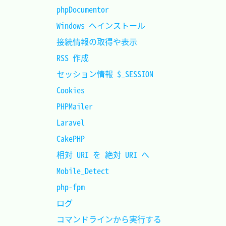
phpDocumentor				
Windows へインストール		
接続情報の取得や表示		
RSS 作成					
セッション情報 $_SESSION	
Cookies						
PHPMailer					
Laravel						
CakePHP						
相対 URI を 絶対 URI へ		
Mobile_Detect				
php-fpm						
ログ						
コマンドラインから実行する	