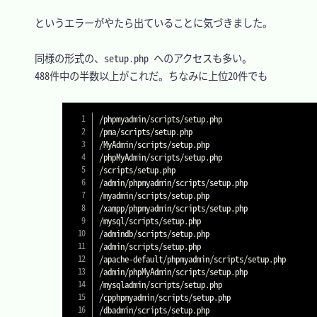
　というエラーがやたら出ていることに気づきました。

　同様の形式の、setup.php へのアクセスも多い。

　488件中の半数以上がこれだ。ちなみに上位20件でも

/phpmyadmin/scripts/setup.php

/pma/scripts/setup.php

/MyAdmin/scripts/setup.php

/phpMyAdmin/scripts/setup.php

/scripts/setup.php

/admin/phpmyadmin/scripts/setup.php

/myadmin/scripts/setup.php

/xampp/phpmyadmin/scripts/setup.php

/mysql/scripts/setup.php

/admindb/scripts/setup.php

/admin/scripts/setup.php

/apache-default/phpmyadmin/scripts/setup.php

/admin/phpMyAdmin/scripts/setup.php

/mysqladmin/scripts/setup.php

/cpphpmyadmin/scripts/setup.php

/dbadmin/scripts/setup.php
