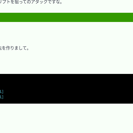
クリプトを狙ってのアタックですな。

を作りまして。

,L]
,L]