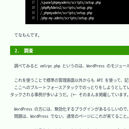
/cpanelphpmyadmin/scripts/setup.php

/phpMyAdmin2/scripts/setup.php

/_phpmyadmin/scripts/setup.php

　てなもんです。

2.　調査
　調べてみると xmlrpc.php というのは、WordPress のモジ
　これを使うことで標準の管理画面以外からも API を使って、
　ここへのブルートフォースアタックでのっとりをしようとしている
タックされる事例が多いようだ。(← そのまんま掲載しています。
　WordPress の方には、無効化するプラグインがあるらしいの
　問題は、WordPress でない、通常のページにこれが来てること。