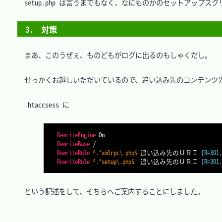
　setup.php は言うまでもなく、なにものかのセットアップス
3.　対策
　まあ、このうぜぇ、ものどもがログに出るのもしゃくだし。

　せっかくお越しいただいているので、追い込み先のコンテンツ先
　.htaccsess に

RewriteEngine
RewriteBase
RewriteRule
 ^.*xmlrpc\.php$
 追い込み先のＵＲＩ 
[R=301
RewriteRule
 ^.*setup\.php$
  追い込み先のＵＲＩ 
[R=301
　という記述をして、そちらへご案内することにしました。
