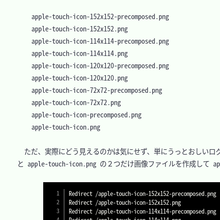
apple-touch-icon-152x152-precomposed.png

apple-touch-icon-152x152.png

apple-touch-icon-114x114-precomposed.png

apple-touch-icon-114x114.png

apple-touch-icon-120x120-precomposed.png

apple-touch-icon-120x120.png

apple-touch-icon-72x72-precomposed.png

apple-touch-icon-72x72.png

apple-touch-icon-precomposed.png

　ただ、実際にどう見えるのかは気にせず、単にうっとおしいログを出力させない
と apple-touch-icon.png の２つだけ画像ファイルを作
Redirect /apple-touch-icon-152x152-precomposed.png
Redirect /apple-touch-icon-152x152.png            
Redirect /apple-touch-icon-114x114-precomposed.png 
Redirect /apple-touch-icon-114x114.png             