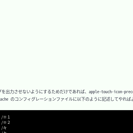
ようにするためだけであれば、apple-touch-icon-precompos
成して apache のコンフィグレーションファイルに以下のように記述してやれば
  /※１

  /※２

 /々

 /々
