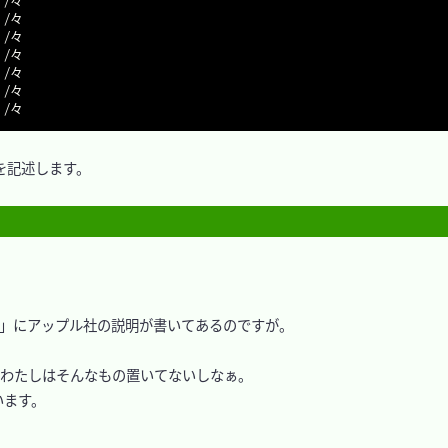
 /々

 /々

 /々

 /々

 /々

記述します。

」にアップル社の説明が書いてあるのですが。

、わたしはそんなもの置いてないしなぁ。

ます。
