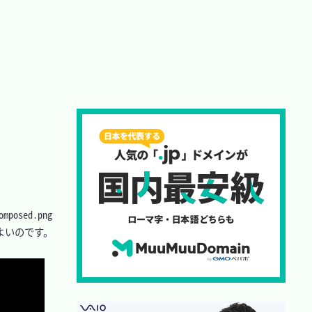
ed.png 
よいのです。

Copy