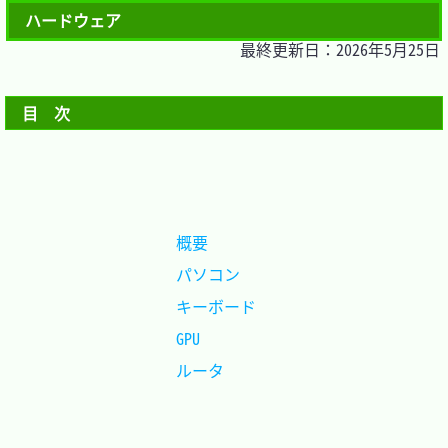
ハードウェア
最終更新日：2026年5月25日
目　次
概要		
パソコン	
キーボード	
GPU			
ルータ		