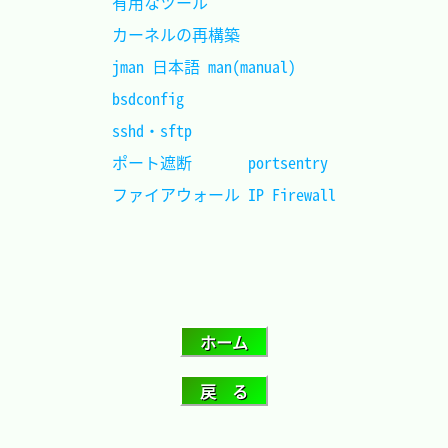
有用なツール				
カーネルの再構築			
jman 日本語 man(manual)		
bsdconfig					
sshd・sftp					
ポート遮断		 portsentry	
ファイアウォール IP Firewall