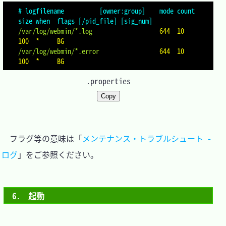
# logfilename          [owner:group]    mode count 
size when  flags [/pid_file] [sig_num]
/var/log/webmin/*.log
                  644  10    
100  *     BG
/var/log/webmin/*.error
                644  10    
100  *     BG
.properties
Copy
　フラグ等の意味は「
メンテナンス・トラブルシュート - 
ログ
」をご参照ください。

6.　起動