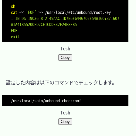
sh
cat
<<
'EOF'
>>
 /usr/local/etc/unbound/root.key
. IN DS 19036 8 2 49AAC11D7B6F6446702E54A1607371607
A1A41855200FD2CE1CDDE32F24E8FB5

EOF
exit
Tcsh
Copy
　設定した内容は以下のコマンドでチェックします。

Tcsh
Copy