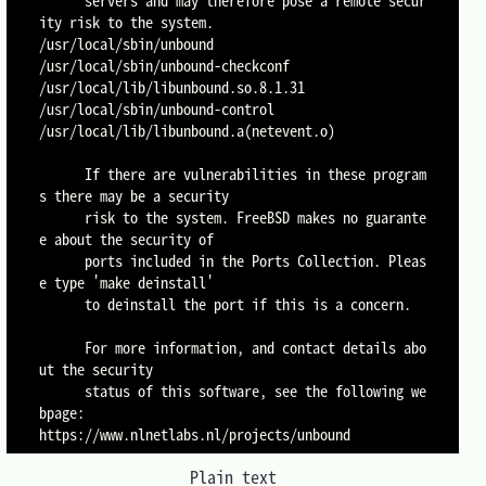
      servers and may therefore pose a remote secur
ity risk to the system.

/usr/local/sbin/unbound

/usr/local/sbin/unbound-checkconf

/usr/local/lib/libunbound.so.8.1.31

/usr/local/sbin/unbound-control

/usr/local/lib/libunbound.a(netevent.o)

      If there are vulnerabilities in these program
s there may be a security

      risk to the system. FreeBSD makes no guarante
e about the security of

      ports included in the Ports Collection. Pleas
e type 'make deinstall'

      to deinstall the port if this is a concern.

      For more information, and contact details abo
ut the security

      status of this software, see the following we
bpage:

Plain text