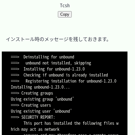
Tcsh
Copy
　インストール時のメッセージを残しておきます。

===>  Deinstalling for unbound

===>   unbound not installed, skipping

===>  Installing for unbound-1.23.0

===>  Checking if unbound is already installed

===>   Registering installation for unbound-1.23.0

Installing unbound-1.23.0...

===> Creating groups

Using existing group 'unbound'

===> Creating users

Using existing user 'unbound'

===> SECURITY REPORT:

      This port has installed the following files w
hich may act as network
