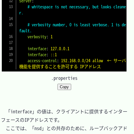
server
:
    # whitespace is not necessary, but looks cleane
r.
    # verbosity number, 0 is least verbose. 1 is de
fault.
	verbosity
:
1
    interface
:
127.0.0.1
	interface
:
::1
    access-control
:
192.168.0.0/24 allow  ← サーバ
機能を提供することを許可する IPアドレス
.properties
Copy
　「interface」の値は、クライアントに提供するインター
フェースのIPアドレスです。

　ここでは、「nsd」との共存のために、ループバックアド