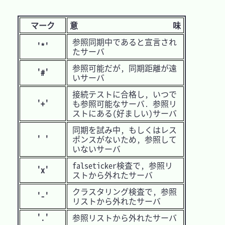
マーク
意 味
参照同期中であると宣言され
'*'
たサーバ
参照可能だが, 同期距離が遠
'#'
いサーバ
接続テストに合格し, いつで
'+'
も参照可能なサーバ. 参照リ
ストにある(好ましい)サーバ
同期を試み中, もしくはレス
' '
ポンスがないため, 参照して
いないサーバ
falseticker検査で, 参照リ
'x'
ストから外れたサーバ
クラスタリング検査で, 参照
'-'
リストから外れたサーバ
'.'
参照リストから外れたサーバ