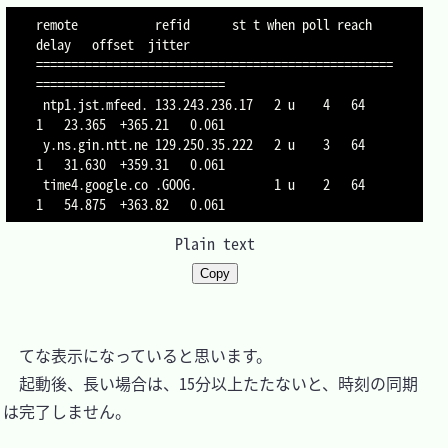
remote           refid      st t when poll reach   
delay   offset  jitter

===================================================
===========================

 ntp1.jst.mfeed. 133.243.236.17   2 u    4   64    
1   23.365  +365.21   0.061

 y.ns.gin.ntt.ne 129.250.35.222   2 u    3   64    
1   31.630  +359.31   0.061

 time4.google.co .GOOG.           1 u    2   64    
1   54.875  +363.82   0.061
Plain text
Copy
　てな表示になっていると思います。

　起動後、長い場合は、15分以上たたないと、時刻の同期
は完了しません。
