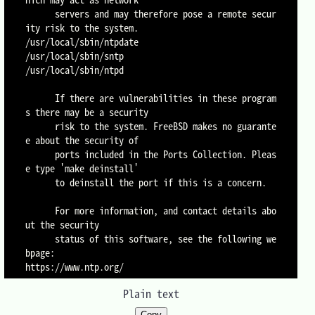
      servers and may therefore pose a remote secur
ity risk to the system.

/usr/local/sbin/ntpdate

/usr/local/sbin/sntp

/usr/local/sbin/ntpd

      If there are vulnerabilities in these program
s there may be a security

      risk to the system. FreeBSD makes no guarante
e about the security of

      ports included in the Ports Collection. Pleas
e type 'make deinstall'

      to deinstall the port if this is a concern.

      For more information, and contact details abo
ut the security

      status of this software, see the following we
bpage:

https://www.ntp.org/
Plain text
Copy