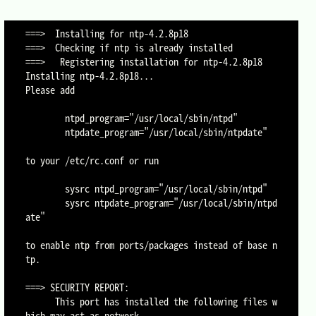
===>  Installing for ntp-4.2.8p18

===>  Checking if ntp is already installed

===>   Registering installation for ntp-4.2.8p18

Installing ntp-4.2.8p18...

Please add

        ntpd_program="/usr/local/sbin/ntpd"

        ntpdate_program="/usr/local/sbin/ntpdate"

to your /etc/rc.conf or run

        sysrc ntpd_program="/usr/local/sbin/ntpd"

        sysrc ntpdate_program="/usr/local/sbin/ntpd
ate"

to enable ntp from ports/packages instead of base n
tp.

===> SECURITY REPORT:

      This port has installed the following files w
hich may act as network
