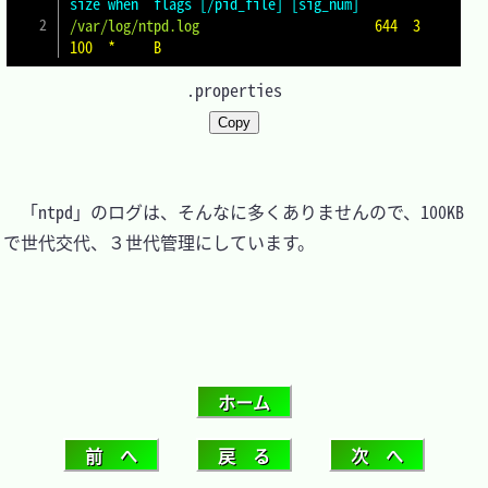
size when  flags [/pid_file] [sig_num]
/var/log/ntpd.log
                      644  3     
100  *     B
.properties
Copy
　「ntpd」のログは、そんなに多くありませんので、100KB 
で世代交代、３世代管理にしています。
