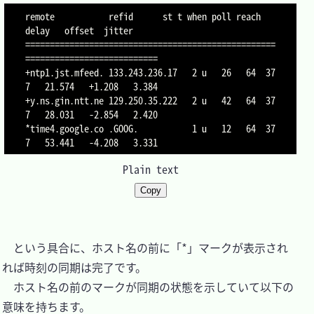
remote           refid      st t when poll reach   
delay   offset  jitter

===================================================
===========================

+ntp1.jst.mfeed. 133.243.236.17   2 u   26   64  37
7   21.574   +1.208   3.384

+y.ns.gin.ntt.ne 129.250.35.222   2 u   42   64  37
7   28.031   -2.854   2.420

*time4.google.co .GOOG.           1 u   12   64  37
7   53.441   -4.208   3.331
Plain text
Copy
　という具合に、ホスト名の前に「*」マークが表示され
れば時刻の同期は完了です。

　ホスト名の前のマークが同期の状態を示していて以下の
意味を持ちます。
