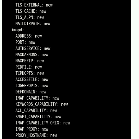
  TLS_EXTERNAL: new

  TLS_CACHE: new

  TLS_ALPN: new

  MAILDIRPATH: new

imapd:

  ADDRESS: new

  PORT: new

  AUTHSERVICE: new

  MAXDAEMONS: new

  MAXPERIP: new

  PIDFILE: new

  TCPDOPTS: new

  ACCESSFILE: new

  LOGGEROPTS: new

  DEFDOMAIN: new

  IMAP_CAPABILITY: new

  KEYWORDS_CAPABILITY: new

  ACL_CAPABILITY: new

  SMAP1_CAPABILITY: new

  IMAP_CAPABILITY_ORIG: new

  IMAP_PROXY: new

  PROXY_HOSTNAME: new
