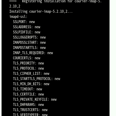
===>   Registering installation for courier-imap-5.
2.10,2

Installing courier-imap-5.2.10,2...

imapd-ssl:

  SSLPORT: new

  SSLADDRESS: new

  SSLPIDFILE: new

  SSLLOGGEROPTS: new

  IMAPDSSLSTART: new

  IMAPDSTARTTLS: new

  IMAP_TLS_REQUIRED: new

  COURIERTLS: new

  TLS_PRIORITY: new

  TLS_PROTOCOL: new

  TLS_CIPHER_LIST: new

  TLS_STARTTLS_PROTOCOL: new

  TLS_MIN_DH_BITS: new

  TLS_TIMEOUT: new

  TLS_CERTFILE: new

  TLS_PRIVATE_KEYFILE: new

  TLS_DHPARAMS: new

  TLS_TRUSTCERTS: new

  TLS_VERIFYPEER: new
