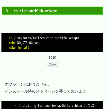
3.　courier-authlib-vchkpw
cd
make
NO_DIALOG
=
make
install
Tcsh
Copy
　オプションはありません。

　インストール時のメッセージを残しておきます。

===>  Installing for courier-authlib-vchkpw-0.72.3
