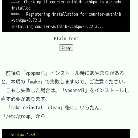
===>  Checking if courier-authlib-vchkpw is already 
installed

===>   Registering installation for courier-authlib
-vchkpw-0.72.3

Plain text
Copy
　前項の「vpopmail」インストール時にあやまりがある
と、本項の「make」で失敗しますので、ご注意ください。

　こもし失敗した場合は、「vpopmail」をインストールし
直す必要があります。

　「make deinstall clean」後に、いったん、
「/etc/group」から

vchkpw
:
*:89: