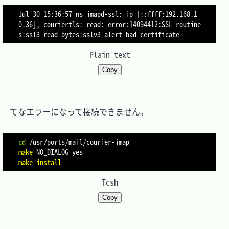
Jul 30 15:36:57 ns imapd-ssl: ip=[::ffff:192.168.1
0.36], couriertls: read: error:14094412:SSL routine
Plain text
Copy
　てなエラーになって接続できません。

cd
make
NO_DIALOG
=
make
install
Tcsh
Copy