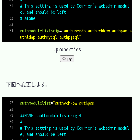
# This setting is used by Courier's webadmin modul
e, and should be left
# alone
authmodulelistorig
=
"authuserdb authvchkpw authpam a
uthldap authmysql authpgsql"
.properties
Copy
　下記へ変更します。

authmodulelist
=
"authvchkpw authpam"
##NAME: authmodulelistorig:4
#
# This setting is used by Courier's webadmin modul
e, and should be left