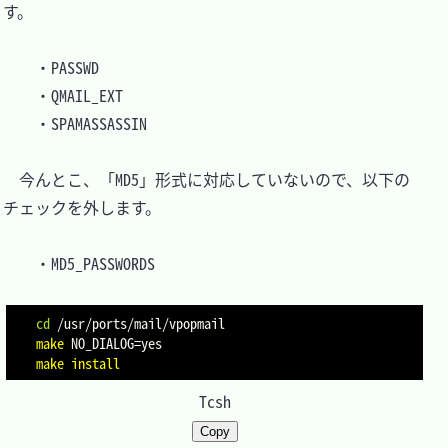
す。

	・PASSWD

	・QMAIL_EXT

	・SPAMASSASSIN

　今んとこ、「MD5」形式に対応していないので、以下の
チェックを外します。

	・MD5_PASSWORDS

cd
make
NO_DIALOG
=
make
install
Tcsh
Copy