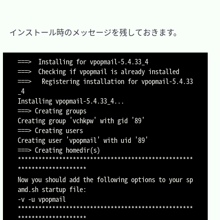
　インストール時のメッセージを残しておきます。

===>  Installing for vpopmail-5.4.33_4

===>  Checking if vpopmail is already installed

===>   Registering installation for vpopmail-5.4.33
_4

Installing vpopmail-5.4.33_4...

===> Creating groups

Creating group 'vchkpw' with gid '89'

===> Creating users

Creating user 'vpopmail' with uid '89'

===> Creating homedir(s)

***************************************************
********************

Now you should add the following options to your sp
amd.sh startup file:

-v -u vpopmail

***************************************************
********************
