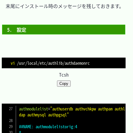
　末尾にインストール時のメッセージを残しておきます。

5.　設定
vi
Tcsh
Copy
authmodulelist
=
"authuserdb authvchkpw authpam authl
dap authmysql authpgsql"
##NAME: authmodulelistorig:4
#