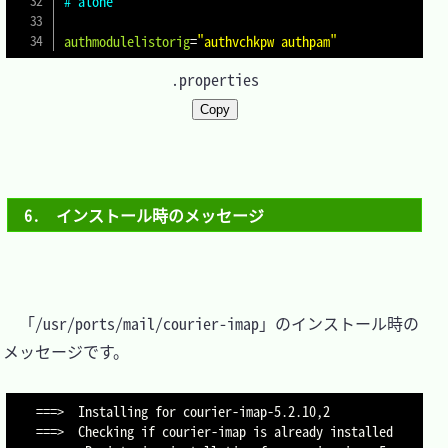
# alone
authmodulelistorig
=
"authvchkpw authpam"
.properties
Copy
6.　インストール時のメッセージ
　「/usr/ports/mail/courier-imap」のインストール時の
メッセージです。

===>  Installing for courier-imap-5.2.10,2

===>  Checking if courier-imap is already installed
