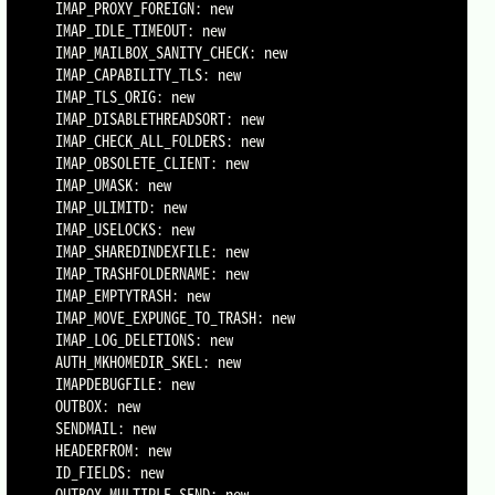
  IMAP_PROXY_FOREIGN: new

  IMAP_IDLE_TIMEOUT: new

  IMAP_MAILBOX_SANITY_CHECK: new

  IMAP_CAPABILITY_TLS: new

  IMAP_TLS_ORIG: new

  IMAP_DISABLETHREADSORT: new

  IMAP_CHECK_ALL_FOLDERS: new

  IMAP_OBSOLETE_CLIENT: new

  IMAP_UMASK: new

  IMAP_ULIMITD: new

  IMAP_USELOCKS: new

  IMAP_SHAREDINDEXFILE: new

  IMAP_TRASHFOLDERNAME: new

  IMAP_EMPTYTRASH: new

  IMAP_MOVE_EXPUNGE_TO_TRASH: new

  IMAP_LOG_DELETIONS: new

  AUTH_MKHOMEDIR_SKEL: new

  IMAPDEBUGFILE: new

  OUTBOX: new

  SENDMAIL: new

  HEADERFROM: new

  ID_FIELDS: new

  OUTBOX_MULTIPLE_SEND: new
