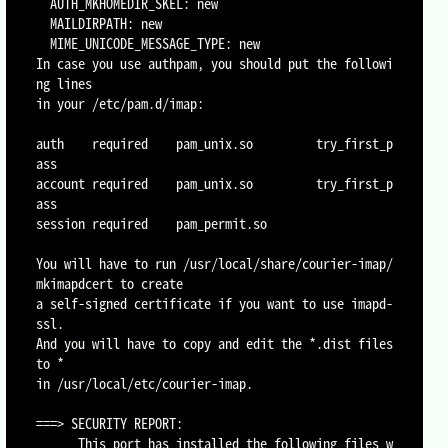
  AUTH_MKHOMEDIR_SKEL: new

  MAILDIRPATH: new

  MIME_UNICODE_MESSAGE_TYPE: new

In case you use authpam, you should put the followi
ng lines

in your /etc/pam.d/imap:

auth    required    pam_unix.so         try_first_p
ass

account required    pam_unix.so         try_first_p
ass

session required    pam_permit.so

You will have to run /usr/local/share/courier-imap/
mkimapdcert to create

a self-signed certificate if you want to use imapd-
ssl.

And you will have to copy and edit the *.dist files 
to *

in /usr/local/etc/courier-imap.

===> SECURITY REPORT:

      This port has installed the following files w