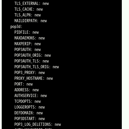
  TLS_EXTERNAL: new

  TLS_CACHE: new

  TLS_ALPN: new

  MAILDIRPATH: new

pop3d:

  PIDFILE: new

  MAXDAEMONS: new

  MAXPERIP: new

  POP3AUTH: new

  POP3AUTH_ORIG: new

  POP3AUTH_TLS: new

  POP3AUTH_TLS_ORIG: new

  POP3_PROXY: new

  PROXY_HOSTNAME: new

  PORT: new

  ADDRESS: new

  AUTHSERVICE: new

  TCPDOPTS: new

  LOGGEROPTS: new

  DEFDOMAIN: new

  POP3DSTART: new

  POP3_LOG_DELETIONS: new
