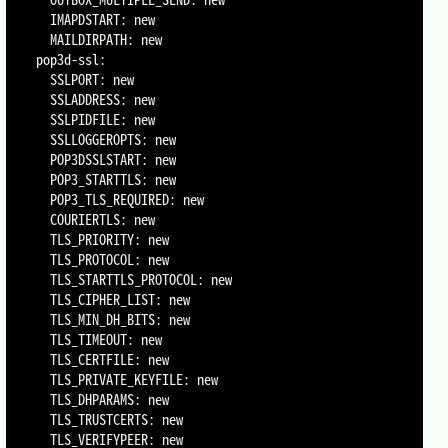
  IMAPDSTART: new

  MAILDIRPATH: new

pop3d-ssl:

  SSLPORT: new

  SSLADDRESS: new

  SSLPIDFILE: new

  SSLLOGGEROPTS: new

  POP3DSSLSTART: new

  POP3_STARTTLS: new

  POP3_TLS_REQUIRED: new

  COURIERTLS: new

  TLS_PRIORITY: new

  TLS_PROTOCOL: new

  TLS_STARTTLS_PROTOCOL: new

  TLS_CIPHER_LIST: new

  TLS_MIN_DH_BITS: new

  TLS_TIMEOUT: new

  TLS_CERTFILE: new

  TLS_PRIVATE_KEYFILE: new

  TLS_DHPARAMS: new

  TLS_TRUSTCERTS: new

  TLS_VERIFYPEER: new
