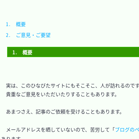
1.　概要			
2.　ご意見・ご要望	
1.　概要
　実は、このひなびたサイトにもそこそこ、人が訪れるのです
　貴重なご意見をいただいたりすることもあります。

　あまつさえ、記事のご依頼を受けることもあります。

　メールアドレスを晒していないので、苦労して「
ブログの
あります。
