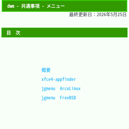
dwm - 共通事項 - メニュー
最終更新日：2026年5月25日
目　次
概要				
xfce4-appfinder		
jgmenu	ArcoLinux	
jgmenu	FreeBSD		