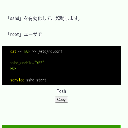
　「sshd」を有効化して、起動します。

　「root」ユーザで

cat
<<
EOF
>>
 /etc/rc.conf
sshd_enable="YES"

EOF
service
Tcsh
Copy