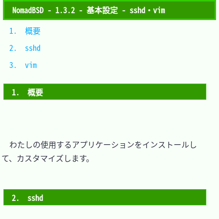
NomadBSD - 1.3.2 - 基本設定 - sshd・vim
1.　概要	
2.　sshd	
3.　vim	
1.　概要
　わたしの使用するアプリケーションをインストールし
て、カスタマイズします。

2.　sshd