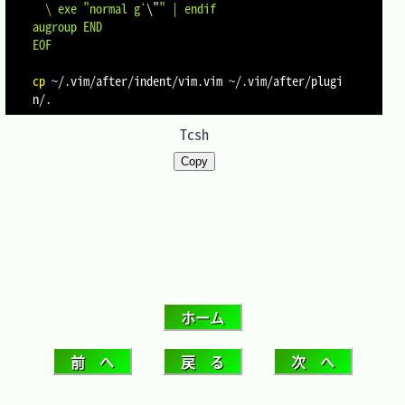
  \ exe "normal g`
\"
" | endif

augroup END

EOF
cp
 ~/.vim/after/indent/vim.vim ~/.vim/after/plugi
Tcsh
Copy