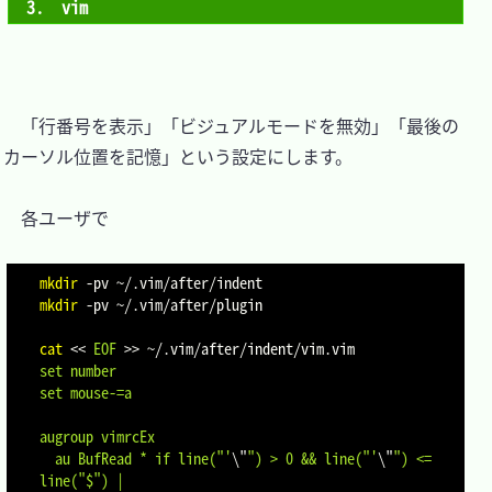
3.　vim
　「行番号を表示」「ビジュアルモードを無効」「最後の
カーソル位置を記憶」という設定にします。

　各ユーザで

mkdir
-pv
mkdir
-pv
 ~/.vim/after/plugin

cat
<<
EOF
>>
 ~/.vim/after/indent/vim.vim
set number

set mouse-=a

augroup vimrcEx

  au BufRead * if line("'
\"
") > 0 && line("'
\"
") <= 
line("$") |
