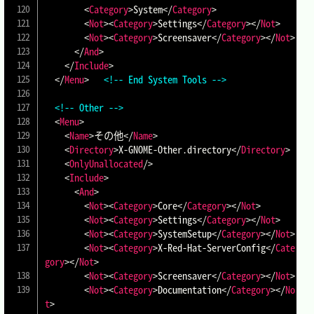
<
Category
>
System
</
Category
>
<
Not
>
<
Category
>
Settings
</
Category
>
</
Not
>
<
Not
>
<
Category
>
Screensaver
</
Category
>
</
Not
>
</
And
>
</
Include
>
</
Menu
>
<!-- End System Tools -->
<!-- Other -->
<
Menu
>
<
Name
>
その他
</
Name
>
<
Directory
>
X-GNOME-Other.directory
</
Directory
>
<
OnlyUnallocated
/>
<
Include
>
<
And
>
<
Not
>
<
Category
>
Core
</
Category
>
</
Not
>
<
Not
>
<
Category
>
Settings
</
Category
>
</
Not
>
<
Not
>
<
Category
>
SystemSetup
</
Category
>
</
Not
>
<
Not
>
<
Category
>
X-Red-Hat-ServerConfig
</
Cate
gory
>
</
Not
>
<
Not
>
<
Category
>
Screensaver
</
Category
>
</
Not
>
<
Not
>
<
Category
>
Documentation
</
Category
>
</
No
t
>