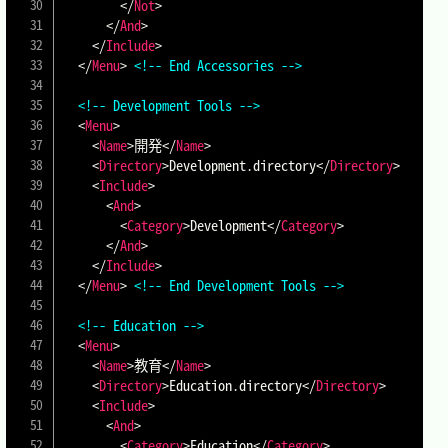
</
Not
>
</
And
>
</
Include
>
</
Menu
>
<!-- End Accessories -->
<!-- Development Tools -->
<
Menu
>
<
Name
>
開発
</
Name
>
<
Directory
>
Development.directory
</
Directory
>
<
Include
>
<
And
>
<
Category
>
Development
</
Category
>
</
And
>
</
Include
>
</
Menu
>
<!-- End Development Tools -->
<!-- Education -->
<
Menu
>
<
Name
>
教育
</
Name
>
<
Directory
>
Education.directory
</
Directory
>
<
Include
>
<
And
>
<
Category
>
Education
</
Category
>