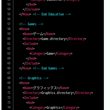
</
And
>
</
Include
>
</
Menu
>
<!-- End Education -->
<!-- Games -->
<
Menu
>
<
Name
>
ゲーム
</
Name
>
<
Directory
>
Game.directory
</
Directory
>
<
Include
>
<
And
>
<
Category
>
Game
</
Category
>
</
And
>
</
Include
>
</
Menu
>
<!-- End Games -->
<!-- Graphics -->
<
Menu
>
<
Name
>
グラフィックス
</
Name
>
<
Directory
>
Graphics.directory
</
Directory
>
<
Include
>
<
And
>
<
Category
>
Graphics
</
Category
>