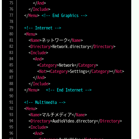
</
And
>
</
Include
>
</
Menu
>
<!-- End Graphics -->
<!-- Internet -->
<
Menu
>
<
Name
>
ネットワーク
</
Name
>
<
Directory
>
Network.directory
</
Directory
>
<
Include
>
<
And
>
<
Category
>
Network
</
Category
>
<
Not
>
<
Category
>
Settings
</
Category
>
</
Not
>
</
And
>
</
Include
>
</
Menu
>
<!-- End Internet -->
<!-- Multimedia -->
<
Menu
>
<
Name
>
マルチメディア
</
Name
>
<
Directory
>
AudioVideo.directory
</
Directory
>
<
Include
>
<
And
>