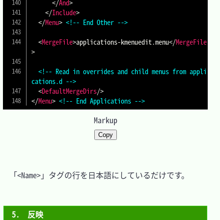
</
And
>
</
Include
>
</
Menu
>
<!-- End Other -->
<
MergeFile
>
applications-kmenuedit.menu
</
MergeFile
>
<!-- Read in overrides and child menus from appli
cations.d -->
<
DefaultMergeDirs
/>
</
Menu
>
<!-- End Applications -->
Markup
Copy
　「<Name>」タグの行を日本語にしているだけです。

5.　反映