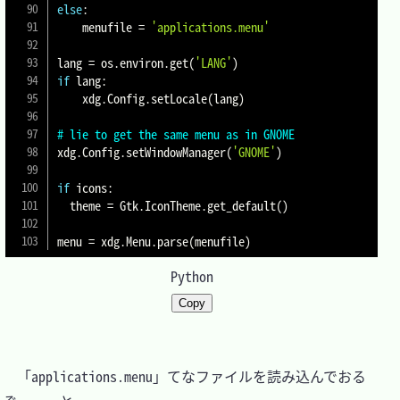
else
:
    menufile 
=
'applications.menu'
lang 
=
 os
.
environ
.
get
(
'LANG'
)
if
 lang
:
    xdg
.
Config
.
setLocale
(
lang
)
# lie to get the same menu as in GNOME
xdg
.
Config
.
setWindowManager
(
'GNOME'
)
if
 icons
:
  theme 
=
 Gtk
.
IconTheme
.
get_default
(
)
menu 
=
 xdg
.
Menu
.
parse
(
menufile
)
Python
Copy
　「applications.menu」てなファイルを読み込んでおる