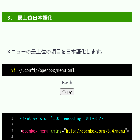
3.　最上位日本語化
　メニューの最上位の項目を日本語化します。

vi
Bash
Copy
<?xml version="1.0" encoding="UTF-8"?>
<
openbox_menu
xmlns
=
"
http://openbox.org/3.4/menu
"
>