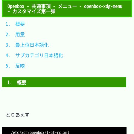
Openbox - 共通事項 - メニュー - openbox-xdg-menu
- カスタマイズ第一弾
1.　概要					
2.　用意					
3.　最上位日本語化		
4.　サブカテゴリ日本語化	
5.　反映					
1.　概要
　とりあえず

/etc/xdg/openbox/lxqt-rc.xml
