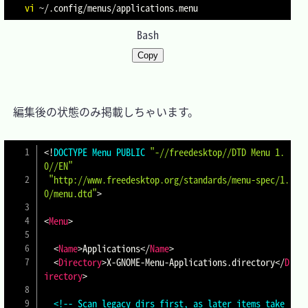
vi
Bash
Copy
　編集後の状態のみ掲載しちゃいます。

<!
DOCTYPE
Menu
PUBLIC
"-//freedesktop//DTD Menu 1.
0//EN"
"http://www.freedesktop.org/standards/menu-spec/1.
0/menu.dtd"
>
<
Menu
>
<
Name
>
Applications
</
Name
>
<
Directory
>
X-GNOME-Menu-Applications.directory
</
D
irectory
>
<!-- Scan legacy dirs first, as later items take 