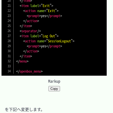
</
item
>
<
item
label
=
"
Exit
"
>
<
action
name
=
"
Exit
"
>
<
prompt
>
yes
</
prompt
>
</
action
>
</
item
>
<
separator
/>
<
item
label
=
"
Log Out
"
>
<
action
name
=
"
SessionLogout
"
>
<
prompt
>
yes
</
prompt
>
</
action
>
</
item
>
</
menu
>
</
openbox_menu
>
Markup
Copy
　を下記へ変更します。
