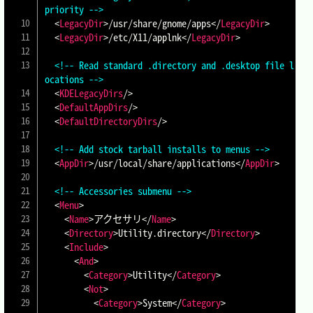
priority -->
<
LegacyDir
>
/usr/share/gnome/apps
</
LegacyDir
>
<
LegacyDir
>
/etc/X11/applnk
</
LegacyDir
>
<!-- Read standard .directory and .desktop file l
ocations -->
<
KDELegacyDirs
/>
<
DefaultAppDirs
/>
<
DefaultDirectoryDirs
/>
<!-- Add stock tarball installs to menus -->
<
AppDir
>
/usr/local/share/applications
</
AppDir
>
<!-- Accessories submenu -->
<
Menu
>
<
Name
>
アクセサリ
</
Name
>
<
Directory
>
Utility.directory
</
Directory
>
<
Include
>
<
And
>
<
Category
>
Utility
</
Category
>
<
Not
>
<
Category
>
System
</
Category
>