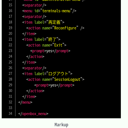
<
separator
/>
<
menu
id
=
"
terminals-menu
"
/>
<
separator
/>
<
item
label
=
"
再定義
"
>
<
action
name
=
"
Reconfigure
"
/>
</
item
>
<
item
label
=
"
終了
"
>
<
action
name
=
"
Exit
"
>
<
prompt
>
yes
</
prompt
>
</
action
>
</
item
>
<
separator
/>
<
item
label
=
"
ログアウト
"
>
<
action
name
=
"
SessionLogout
"
>
<
prompt
>
yes
</
prompt
>
</
action
>
</
item
>
</
menu
>
</
openbox_menu
>
Markup