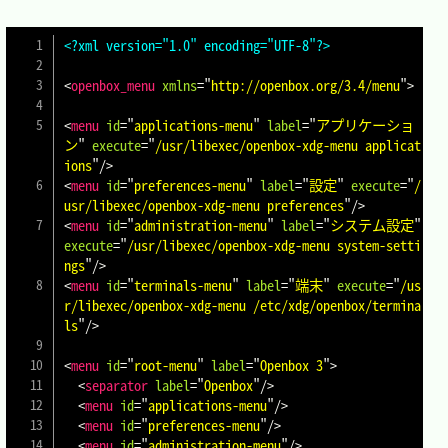
<?xml version="1.0" encoding="UTF-8"?>
<
openbox_menu
xmlns
=
"
http://openbox.org/3.4/menu
"
>
<
menu
id
=
"
applications-menu
"
label
=
"
アプリケーショ
ン
"
execute
=
"
/usr/libexec/openbox-xdg-menu applicat
ions
"
/>
<
menu
id
=
"
preferences-menu
"
label
=
"
設定
"
execute
=
"
/
usr/libexec/openbox-xdg-menu preferences
"
/>
<
menu
id
=
"
administration-menu
"
label
=
"
システム設定
"
execute
=
"
/usr/libexec/openbox-xdg-menu system-setti
ngs
"
/>
<
menu
id
=
"
terminals-menu
"
label
=
"
端末
"
execute
=
"
/us
r/libexec/openbox-xdg-menu /etc/xdg/openbox/termina
ls
"
/>
<
menu
id
=
"
root-menu
"
label
=
"
Openbox 3
"
>
<
separator
label
=
"
Openbox
"
/>
<
menu
id
=
"
applications-menu
"
/>
<
menu
id
=
"
preferences-menu
"
/>
<
menu
id
=
"
administration-menu
"
/>