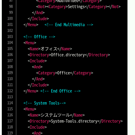
<
Category
>
AudioVideo
</
Category
>
<
Not
>
<
Category
>
Settings
</
Category
>
</
Not
>
</
And
>
</
Include
>
</
Menu
>
<!-- End Multimedia -->
<!-- Office -->
<
Menu
>
<
Name
>
オフィス
</
Name
>
<
Directory
>
Office.directory
</
Directory
>
<
Include
>
<
And
>
<
Category
>
Office
</
Category
>
</
And
>
</
Include
>
</
Menu
>
<!-- End Office -->
<!-- System Tools-->
<
Menu
>
<
Name
>
システムツール
</
Name
>
<
Directory
>
System-Tools.directory
</
Directory
>
<
Include
>
<
And
>