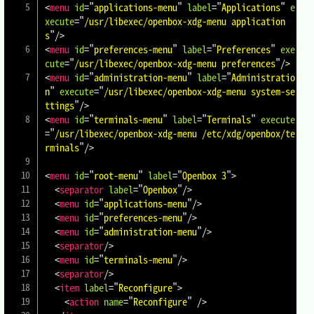
<
menu
id
=
"
applications-menu
"
label
=
"
Applications
"
e
xecute
=
"
/usr/libexec/openbox-xdg-menu application
s
"
/>
<
menu
id
=
"
preferences-menu
"
label
=
"
Preferences
"
exe
cute
=
"
/usr/libexec/openbox-xdg-menu preferences
"
/>
<
menu
id
=
"
administration-menu
"
label
=
"
Administratio
n
"
execute
=
"
/usr/libexec/openbox-xdg-menu system-se
ttings
"
/>
<
menu
id
=
"
terminals-menu
"
label
=
"
Terminals
"
execute
=
"
/usr/libexec/openbox-xdg-menu /etc/xdg/openbox/te
rminals
"
/>
<
menu
id
=
"
root-menu
"
label
=
"
Openbox 3
"
>
<
separator
label
=
"
Openbox
"
/>
<
menu
id
=
"
applications-menu
"
/>
<
menu
id
=
"
preferences-menu
"
/>
<
menu
id
=
"
administration-menu
"
/>
<
separator
/>
<
menu
id
=
"
terminals-menu
"
/>
<
separator
/>
<
item
label
=
"
Reconfigure
"
>
<
action
name
=
"
Reconfigure
"
/>