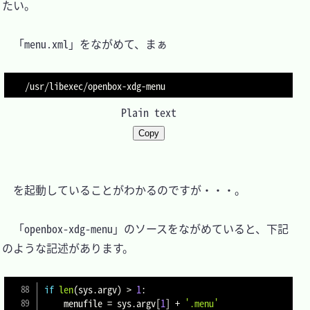
たい。

　「menu.xml」をながめて、まぁ

Plain text
Copy
　を起動していることがわかるのですが・・・。

　「openbox-xdg-menu」のソースをながめていると、下記
のような記述があります。

if
len
(
sys
.
argv
)
>
1
:
    menufile 
=
 sys
.
argv
[
1
]
+
'.menu'