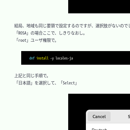
　結局、地域も同じ要領で設定するのですが、選択肢がないのでし
　「ROSA」の場合ここで、しきりなおし。

　「root」ユーザ権限で。

dnf
install
-y
　上記と同じ手順で。

　「日本語」を選択して、「Select」
