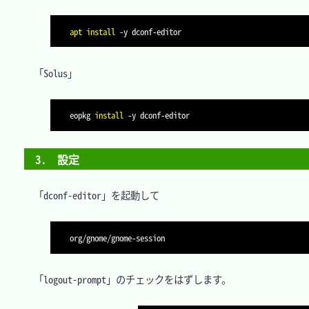
apt
install
-y
　「Solus」

eopkg 
install
-y
3.　設定
　「dconf-editor」を起動して

　「logout-prompt」のチェックをはずします。
