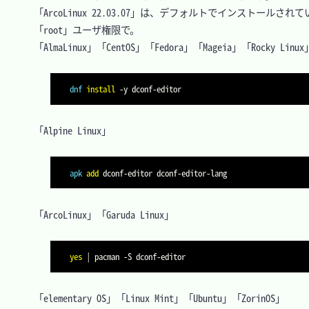
　「ArcoLinux 22.03.07」は、デフォルトでインストールされて
　「root」ユーザ権限で。

　「AlmaLinux」「CentOS」「Fedora」「Mageia」「Rocky Linux」
dnf
install
-y
　「Alpine Linux」

apk
add
　「ArcoLinux」「Garuda Linux」

yes
|
 pacman 
-S
　「elementary OS」「Linux Mint」「Ubuntu」「ZorinOS」
