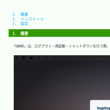
1.　概要			
2.　インストール	
3.　設定			
1.　概要
　「GNOME」は、ログアウト・再起動・シャットダウンを行う際、