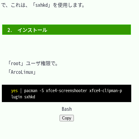
で、これは、「sxhkd」を使用します。

2.　インストール
　「root」ユーザ権限で。

　「ArcoLinux」

yes
|
 pacman 
-S
 xfce4-screenshooter xfce4-clipman-p
Bash
Copy