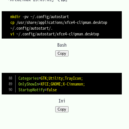
mkdir
-pv
cp
 /usr/share/applications/xfce4-clipman.desktop 
vi
Bash
Copy
Categories
=
GTK;Utility;TrayIcon;
OnlyShowIn
=
XFCE;GNOME;X-Cinnamon;
StartupNotify
=
false
Ini
Copy