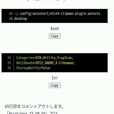
vi
 ~/.config/autostart/xfce4-clipman-plugin-autosta
Bash
Copy
Categories
=
GTK;Utility;TrayIcon;
OnlyShowIn
=
XFCE;GNOME;X-Cinnamon;
StartupNotify
=
false
Ini
Copy
　65行目をコメントアウトします。

　「ArcoLinux 23.09.03」では。
