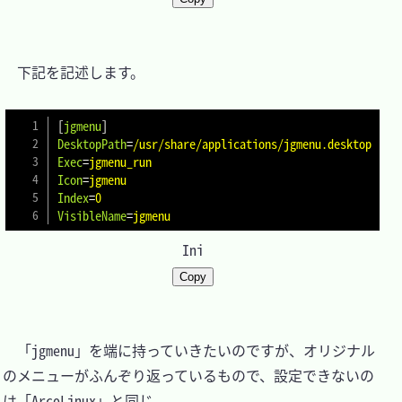
　下記を記述します。

[
jgmenu
]
DesktopPath
=
/usr/share/applications/jgmenu.desktop
Exec
=
jgmenu_run
Icon
=
jgmenu
Index
=
0
VisibleName
=
jgmenu
Ini
Copy
　「jgmenu」を端に持っていきたいのですが、オリジナル
のメニューがふんぞり返っているもので、設定できないの
は「ArcoLinux」と同じ。
