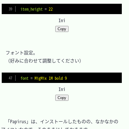
item_height
=
22
Ini
Copy
　フォント設定。

　（好みに合わせて調整してください）

font
=
MigMix 1M bold 9
Ini
Copy
　「Papirus」は、インストールしたものの、なかなかの