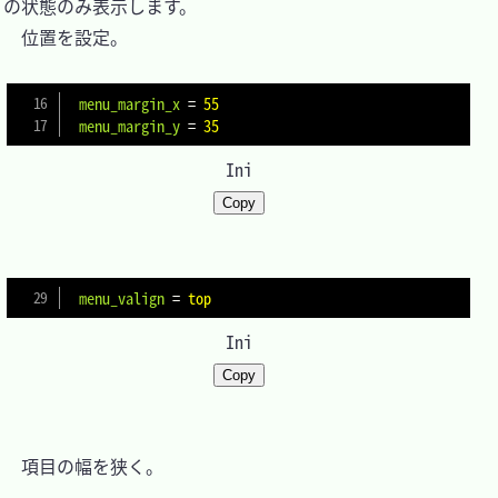
の状態のみ表示します。

　位置を設定。

menu_margin_x
=
55
menu_margin_y
=
35
Ini
Copy
menu_valign
=
top
Ini
Copy
　項目の幅を狭く。
