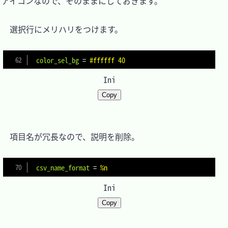
アイコンなので、そのままにしておきます。

　選択行にメリハリをつけます。

color_sel_bg
=
#ffffff 40
Ini
Copy
　項目名が冗長なので、説明を削除。

csv_name_format
=
%n
Ini
Copy