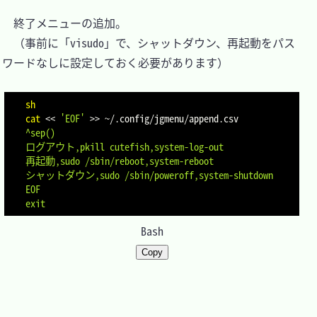
　終了メニューの追加。

　（事前に「visudo」で、シャットダウン、再起動をパス
ワードなしに設定しておく必要があります）

sh
cat
<<
'EOF'
>>
 ~/.config/jgmenu/append.csv
^sep()

ログアウト,pkill cutefish,system-log-out

再起動,sudo /sbin/reboot,system-reboot

シャットダウン,sudo /sbin/poweroff,system-shutdown

EOF
exit
Bash
Copy