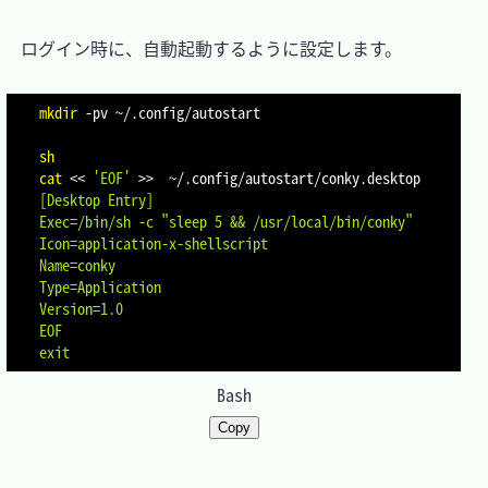
　ログイン時に、自動起動するように設定します。

mkdir
-pv
 ~/.config/autostart

sh
cat
<<
'EOF'
>>
  ~/.config/autostart/conky.desktop
[Desktop Entry]

Exec=/bin/sh -c "sleep 5 && /usr/local/bin/conky"

Icon=application-x-shellscript

Name=conky

Type=Application

Version=1.0

EOF
exit
Bash
Copy