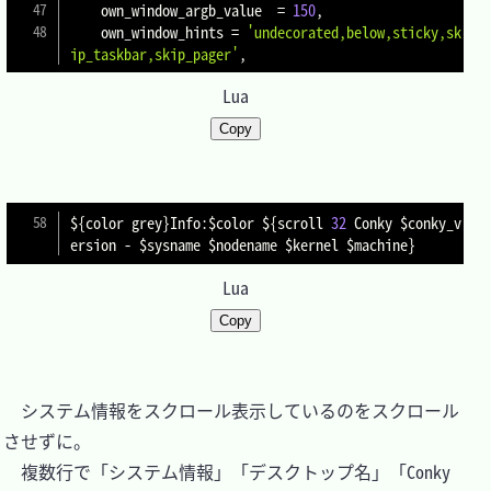
    own_window_argb_value  
=
150
,
    own_window_hints 
=
'undecorated,below,sticky,sk
ip_taskbar,skip_pager'
,
Lua
Copy
$
{
color grey
}
Info
:
$color $
{
scroll 
32
 Conky $conky_v
ersion 
-
 $sysname $nodename $kernel $machine
}
Lua
Copy
　システム情報をスクロール表示しているのをスクロール
させずに。

　複数行で「システム情報」「デスクトップ名」「Conky 