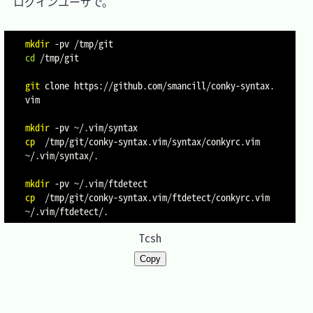
　ログインユーザで。

mkdir
-pv
cd
 /tmp/git

git
 clone https://github.com/smancill/conky-syntax.
vim

mkdir
-pv
cp
  /tmp/git/conky-syntax.vim/syntax/conkyrc.vim 
~/.vim/syntax/.

mkdir
-pv
cp
  /tmp/git/conky-syntax.vim/ftdetect/conkyrc.vim 
Tcsh
Copy