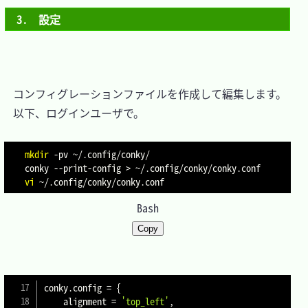
3.　設定
　コンフィグレーションファイルを作成して編集します。

　以下、ログインユーザで。

mkdir
-pv
 ~/.config/conky/

conky --print-config 
>
vi
Bash
Copy
conky
.
config 
=
{
    alignment 
=
'top_left'
,