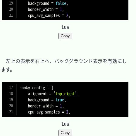
    background 
=
false
,
    border_width 
=
1
,
    cpu_avg_samples 
=
2
,
Lua
Copy
　左上の表示を右上へ、バックグラウンド表示を有効にし
ます。

conky
.
config 
=
{
    alignment 
=
'top_right'
,
    background 
=
true
,
    border_width 
=
1
,
    cpu_avg_samples 
=
2
,
Lua
Copy