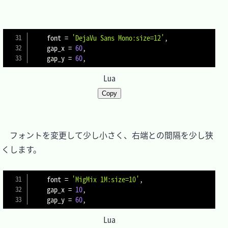
font 
=
'DejaVu Sans Mono:size=12'
,
    gap_x 
=
60
,
    gap_y 
=
60
,
Lua
Copy
　フォントを変更して少し小さく、右端との間隔を少し狭
くします。

font 
=
'MigMix 1M:size=10'
,
    gap_x 
=
10
,
    gap_y 
=
60
,
Lua