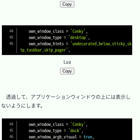
Copy
own_window_class 
=
'Conky'
,
    own_window_type 
=
'desktop'
,
    own_window_hints 
=
'undecorated,below,sticky,sk
ip_taskbar,skip_pager'
,
Lua
Copy
　透過して、アプリケーションウィンドウの上には表示し
ないようにします。

own_window_class 
=
'Conky'
,
    own_window_type 
=
'dock'
,
    own_window_argb_visual 
=
true
,