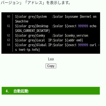
バージョン」「アドレス」を表示します。

$
{
color grey
}
System   
:
$color $sysname $kernel on 
$machine

$
{
color grey
}
Desktop  
:
$color $
{
execi 
999999
 echo 
$XDG_CURRENT_DESKTOP
}
$
{
color grey
}
Conky    
:
$color $conky_version

$
{
color grey
}
Local  IP
:
$color $
{
addr em0
}
$
{
color grey
}
Global IP
:
$color $
{
execi 
999999
 curl 
-
s inet
-
ip
.
info
}
Lua
Copy
4.　自動起動