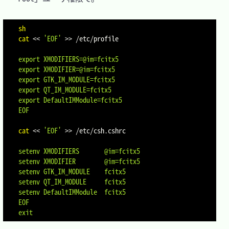
sh
cat
<<
'EOF'
>>
 /etc/profile
export XMODIFIERS=@im=fcitx5

export XMODIFIER=@im=fcitx5

export GTK_IM_MODULE=fcitx5

export QT_IM_MODULE=fcitx5

export DefaultIMModule=fcitx5

EOF
cat
<<
'EOF'
>>
 /etc/csh.cshrc
setenv XMODIFIERS       @im=fcitx5

setenv XMODIFIER        @im=fcitx5

setenv GTK_IM_MODULE    fcitx5

setenv QT_IM_MODULE     fcitx5

setenv DefaultIMModule  fcitx5

EOF
exit