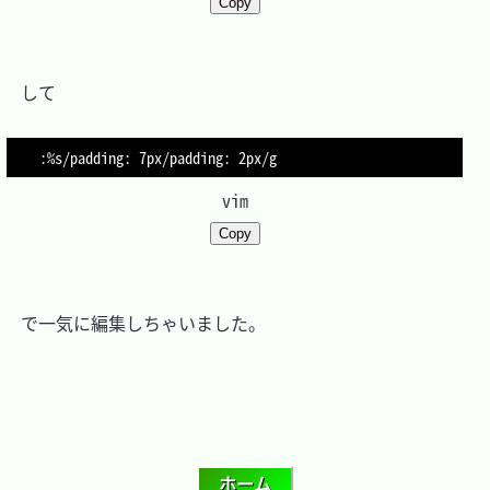
Copy
　して

:
%
s
/
padding
:
 7px
/
padding
:
 2px
/
vim
Copy
　で一気に編集しちゃいました。
