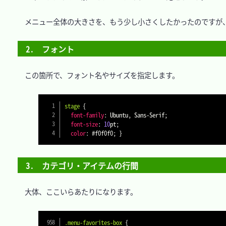
　メニュー全体の大きさを、もう少し小さくしたかったのですが、
2.　フォント
　この箇所で、フォント名やサイズを指定します。

stage
{
font-family
:
 Ubuntu
,
 Sans-Serif
;
font-size
:
10
pt
;
color
:
#f0f0f0
;
}
3.　カテゴリ・アイテムの行間
　大体、ここいらあたりになります。

.menu-favorites-box
{