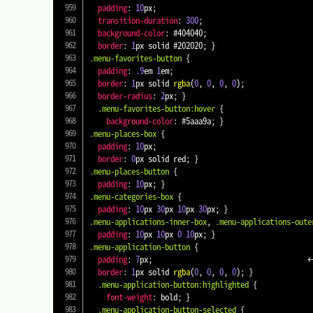
padding
:
10
px
;
transition-duration
:
300
;
background-color
:
#404040
;
border
:
1
px
 solid 
#202020
;
}
.menu-favorites-button
{
padding
:
.9
em
1
em
;
border
:
1
px
 solid 
rgba
(
0
,
0
,
0
,
0
)
;
border-radius
:
2
px
;
}
.menu-favorites-button
:hover
{
background-color
:
#5aaa9a
;
}
.menu-places-box
{
padding
:
10
px
;
border
:
0
px
 solid 
red
;
}
.menu-places-button
{
padding
:
10
px
;
}
.menu-categories-box
{
padding
:
10
px
30
px
10
px
30
px
;
}
.menu-applications-inner-box
,
.menu-applications-oute
padding
:
10
px
10
px
0
10
px
;
}
.menu-application-button
{
padding
:
7
px
;
										←	★

border
:
1
px
 solid 
rgba
(
0
,
0
,
0
,
0
)
;
}
.menu-application-button
:highlighted
{
font-weight
:
 bold
;
}
.menu-application-button-selected
{