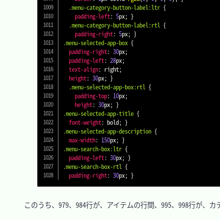
.menu-category-button-label
:ltr
{
padding-left
:
5
px
;
}
.menu-category-button-label
:rtl
{
padding-right
:
5
px
;
}
.menu-selected-app-box
{
padding-right
:
30
px
;
padding-left
:
28
px
;
text-align
:
 right
;
height
:
30
px
;
}
.menu-selected-app-box
:rtl
{
padding-top
:
10
px
;
height
:
30
px
;
}
.menu-selected-app-title
{
font-weight
:
 bold
;
}
.menu-selected-app-description
{
max-width
:
150
px
;
}
.menu-search-box
:ltr
{
padding-left
:
30
px
;
}
.menu-search-box-rtl
{
padding-right
:
30
px
;
}
　このうち、979、984行が、アイテムの行間、995、998行が、