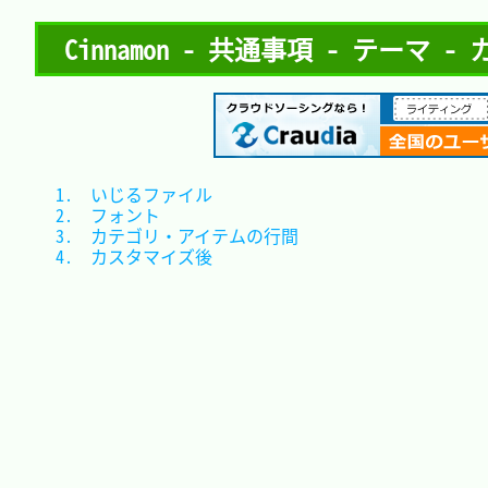
Cinnamon - 共通事項 - テーマ 
1.　いじるファイル			
2.　フォント					
3.　カテゴリ・アイテムの行間	
4.　カスタマイズ後			