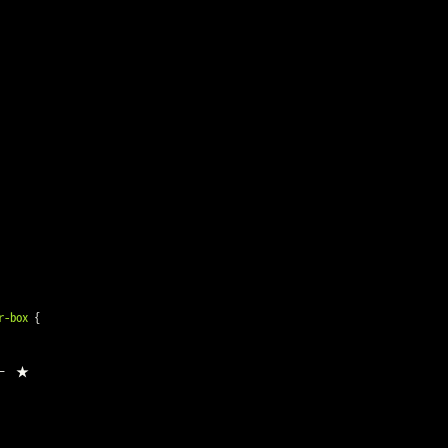
r-box
{