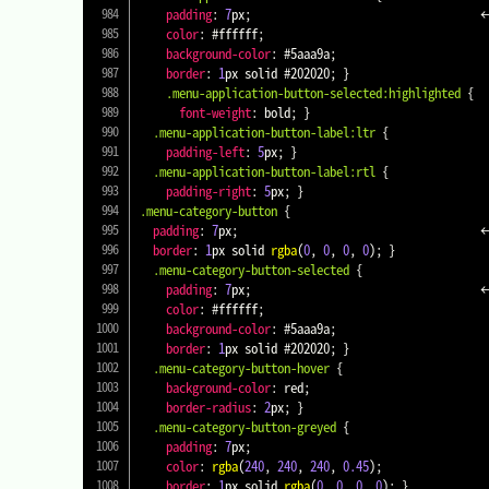
padding
:
7
px
;
									←	★

color
:
#ffffff
;
background-color
:
#5aaa9a
;
border
:
1
px
 solid 
#202020
;
}
.menu-application-button-selected
:highlighted
{
font-weight
:
 bold
;
}
.menu-application-button-label
:ltr
{
padding-left
:
5
px
;
}
.menu-application-button-label
:rtl
{
padding-right
:
5
px
;
}
.menu-category-button
{
padding
:
7
px
;
										←	★

border
:
1
px
 solid 
rgba
(
0
,
0
,
0
,
0
)
;
}
.menu-category-button-selected
{
padding
:
7
px
;
									←	★

color
:
#ffffff
;
background-color
:
#5aaa9a
;
border
:
1
px
 solid 
#202020
;
}
.menu-category-button-hover
{
background-color
:
red
;
border-radius
:
2
px
;
}
.menu-category-button-greyed
{
padding
:
7
px
;
color
:
rgba
(
240
,
240
,
240
,
0.45
)
;
border
:
1
px
 solid 
rgba
(
0
,
0
,
0
,
0
)
;
}