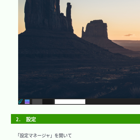
2.　設定
　「設定マネージャ」を開いて
