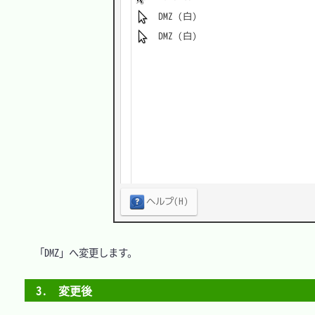
　「DMZ」へ変更します。

3.　変更後