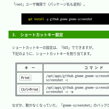
　「root」ユーザ権限で（パッケージ名も変則）。

apt
install
-y
3.　ショートカットキー設定
　ショートカットキーの設定は、「GUI」でできますが。

　下記のように、ショートカットキーを割り当てます。

キ ー
コ マ ン ド
/opt/apps/github.gnome.gnome-screensh
Print
screenshot -c
/opt/apps/github.gnome.gnome-screensh
Ctrl+Print
screenshot -c -w
　なぜか、動かなくなっていた、「gnome-screenshot」