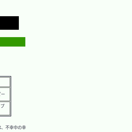
Copy
ピー
ップ
のは、不幸中の幸