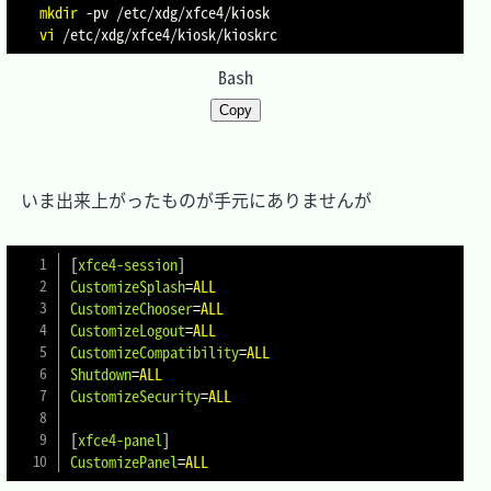
mkdir
-pv
vi
Bash
Copy
　いま出来上がったものが手元にありませんが

[
xfce4-session
]
CustomizeSplash
=
ALL
CustomizeChooser
=
ALL
CustomizeLogout
=
ALL
CustomizeCompatibility
=
ALL
Shutdown
=
ALL
CustomizeSecurity
=
ALL
[
xfce4-panel
]
CustomizePanel
=
ALL