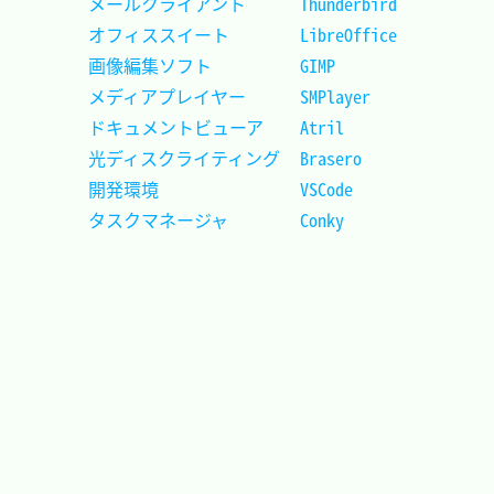
メールクライアント		Thunderbird	
オフィススイート		LibreOffice	
画像編集ソフト			GIMP		
メディアプレイヤー		SMPlayer	
ドキュメントビューア	Atril		
光ディスクライティング	Brasero		
開発環境				VSCode		
タスクマネージャ		Conky		