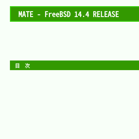
MATE - FreeBSD 14.4 RELEASE
目　次