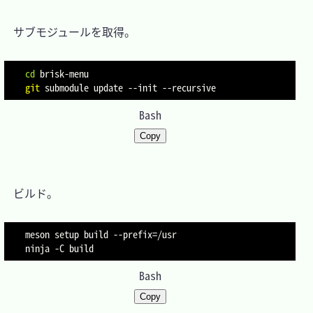
　サブモジュールを取得。

cd
git
 submodule update 
--init
--recursive
Bash
Copy
　ビルド。

meson setup build 
--prefix
=
/usr

ninja 
-C
Bash
Copy