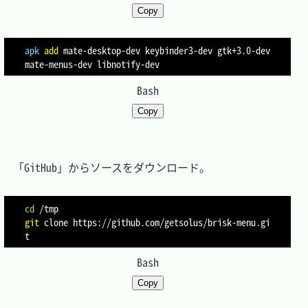
Copy
apk
add
 mate-desktop-dev keybinder3-dev gtk+3.0-dev 
Bash
Copy
　「GitHub」からソースをダウンロード。

cd
git
 clone https://github.com/getsolus/brisk-menu.gi
Bash
Copy