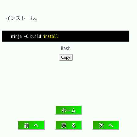
　インストール。

ninja 
-C
 build 
install
Bash
Copy