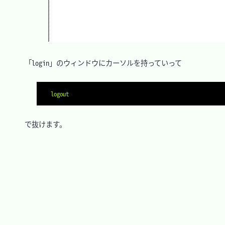
　「login」のウィンドウにカーソルを持っていって

logout
　で抜けます。
