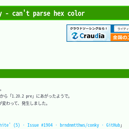
an't parse hex color
。

から「1.20.2 pre」にあがったようで。

変わって、発生しました。

hite' (5) · Issue #1904 · brndnmtthws/conky · GitHub