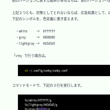
　前のバージョンに戻す仕組みがあるならば、前のバージョンへ戻
　上記２つとも、対策としてとれないならば、応急処置として、以
　下記のシンボルを、色定義に書き変えます。

	・white		→	#ffffff

	・grey		→	#808080

	・lightgray	→	#d3d3d3

　「vim」で行う場合は。

vi
　コマンドモードで、下記の３行を実行します。

%
s
/
white
/
#ffffff
/
%
s
/
lightgrey
/
#d3d3d3
/
%
s
/
grey
/
#
808080
/