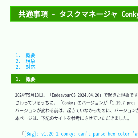
共通事項 - タスクマネージャ Conky - c
1.　概要	
2.　現象	
2.　対応	
1.　概要
　2024年5月13日、「EndeavourOS 2024.04.20」で起きた現象です
　さわっているうちに、「Conky」のバージョンが「1.19.7 pre」
　バージョンが変わる前は、起きていなかったのに、バージョンが
　本ページは、下記のサイトを参考にさせていただきました。

[Bug]: v1.20_2 conky: can't parse hex color 'w
「