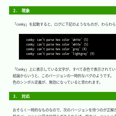
2.　現象
　「conky」を起動すると、ログに下記のようなものが、わらわら
conky: can't parse hex color 'white' (5)

conky: can't parse hex color 'white' (5)

conky: can't parse hex color 'grey' (4)

　「Conky」上に表示している文字が、すべて赤色で表示されてい
　結論からいうと、このバージョンの一時的なバグのようです。

　色のシンボル定義が、無効になっていると思われます。

3.　対応
　おそらく一時的なものなので、次のバージョンを待つのが正解か