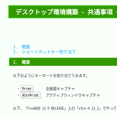
デスクトップ環境構築 - 共通事項 
1.　概要							
2.　ショートカットキー割り当て	
1.　概要
　以下のようにキーボードを割り当ててみます。

	・
Print
		全画面キャプチャ

	・
Alt+Print
 	アクティブウィンドウキャプチャ

　以下、「FreeBSD 12.0 RELEASE」上の「xfce-4.12_1」でや