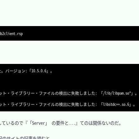
バージョン:「10.5.0.6」。

 32 ビット・ライブラリー・ファイルの検出に失敗しました: 「/lib/libpam.so*」。
るので『「Server」 の要件と...』てのは関係ないのだ。

記のサイトの記事を読むと
