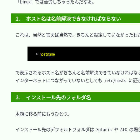
　「Linux」では苦労しちゃったんだなぁ。

2.　ホスト名は名前解決できなければならない
　これは、当然と言えば当然で、きちんと設定していなかったわた
>
hostname
　で表示されるホスト名がきちんと名前解決できていなければなら
　インターネットにつながっていないとしても /etc/hosts に
3.　インストール先のフォルダ名
　本題に移る前にもうひとつ。

　インストール先のデフォルトフォルダは Solaris や AIX の場合