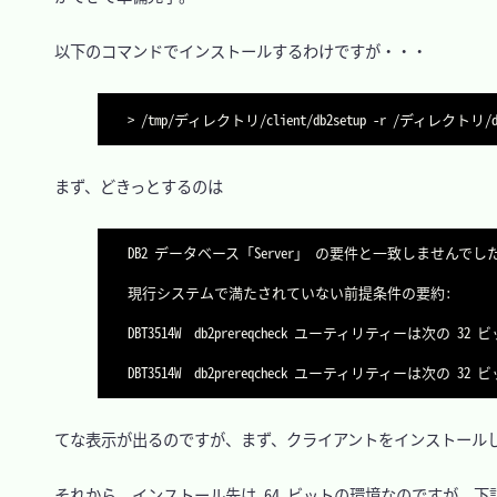
　以下のコマンドでインストールするわけですが・・・

>
 /tmp/ディレクトリ/client/db2setup 
-r
　まず、どきっとするのは

DB2 データベース「Server」 の要件と一致しませんでした。
現行システムで満たされていない前提条件の要約:

DBT3514W  db2prereqcheck ユーティリティーは次の
　てな表示が出るのですが、まず、クライアントをインストールしてい
　それから、インストール先は 64 ビットの環境なのですが、下