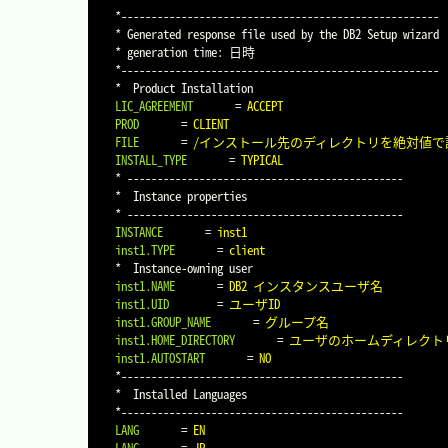
*-----------------------------------------------------

* Generated response file used by the DB2 Setup wizard

* generation time: 日時

*-----------------------------------------------------

LIC_AGREEMENT
=
ACCEPT
PROD
=
CLIENT
FILE
=
/インストール先のディレクトリを絶対値で
INSTALL_TYPE
=
TYPICAL
* ----------------------------------------------

*  Instance properties

INSTANCE
=
inst1
inst1.TYPE
=
client
inst1.NAME
=
DB2 インスタンスユーザ名
inst1.UID
=
ユーザID
inst1.GROUP_NAME
=
グループ名
inst1.HOME_DIRECTORY
=
ユーザのホームディレクト
inst1.AUTOSTART
=
NO
*-----------------------------------------------

*  Installed Languages

LANG
=
EN
LANG
=
JP