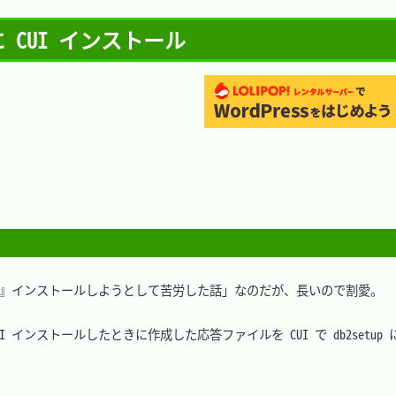
 に CUI インストール
                      
                 
                   
                    
CUI』インストールしようとして苦労した話」なのだが、長いので割愛。

 インストールしたときに作成した応答ファイルを CUI で db2setup