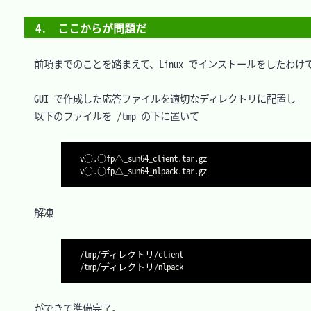
4.　ここからが問題だ
　前項までのことを踏まえて、Linux でインストールをしたわけで
　GUI で作成した応答ファイルを適切なディレクトリに配置し

　以下のファイルを /tmp の下に置いて

v○.○fp△_sun64_client.tar.gz

　解凍

/tmp/ディレクトリ/client

　ができて準備完了。
