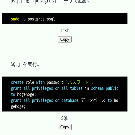
　「psql」を「postgres」ユーザで起動。

sudo
-u
Tcsh
Copy
　「SQL」を実行。

create
 role 
with
 password 
'パスワード'
;
grant
all
privileges
on
all
tables
in
schema
public
to
 hogehoge
;
grant
all
privileges
on
database
 データベース 
to
 ho
gehoge
;
SQL
Copy