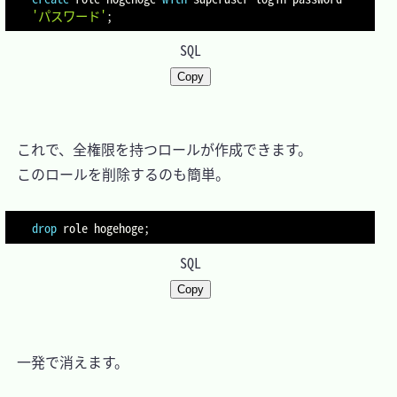
'パスワード'
;
SQL
Copy
　これで、全権限を持つロールが作成できます。

　このロールを削除するのも簡単。

drop
 role hogehoge
;
SQL
Copy
　一発で消えます。
