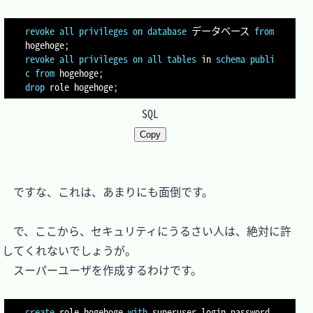
revoke
all
privileges
on
database
 データベース 
from
hogehoge
;
revoke
all
privileges
on
all
tables
in
schema
publi
c
from
 hogehoge
;
drop
 role hogehoge
;
SQL
Copy
　ですな、これは、あまりにも面倒です。

　で、ここから、セキュリティにうるさい人は、絶対に許
してくれないでしょうが。

　スーパーユーザを作成するわけです。

create
 role hogehoge 
with
 superuser login password 