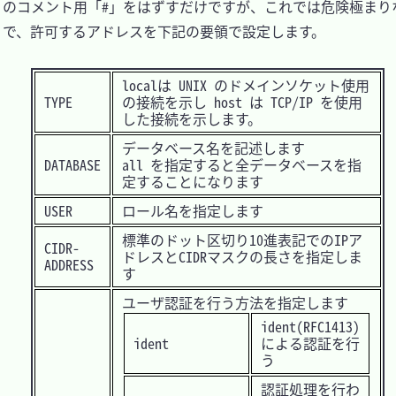
のコメント用「#」をはずすだけですが、これでは危険極まり
で、許可するアドレスを下記の要領で設定します。

localは UNIX のドメインソケット使用
TYPE
の接続を示し host は TCP/IP を使用
した接続を示します。
データベース名を記述します
DATABASE
all を指定すると全データベースを指
定することになります
USER
ロール名を指定します
標準のドット区切り10進表記でのIPア
CIDR-
ドレスとCIDRマスクの長さを指定しま
ADDRESS
す
ユーザ認証を行う方法を指定します
ident(RFC1413)
ident
による認証を行
う
認証処理を行わ