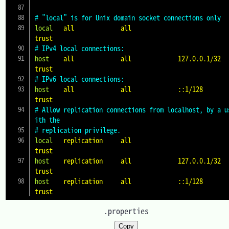
# "local" is for Unix domain socket connections only
local
  all             all                                     
trust
# IPv4 local connections:
host
   all             all             127.0.0.1/32            
trust
# IPv6 local connections:
host
   all             all             ::1/128                 
trust
# Allow replication connections from localhost, by a u
ith the
# replication privilege.
local
  replication     all                                     
trust
host
   replication     all             127.0.0.1/32            
trust
host
   replication     all             ::1/128                 
trust
.properties
Copy