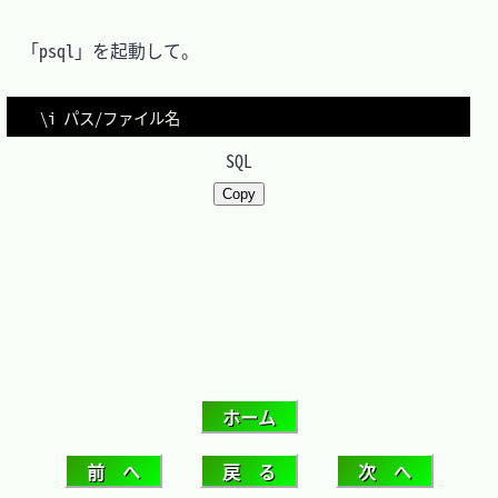
　「psql」を起動して。

\i パス
/
SQL
Copy