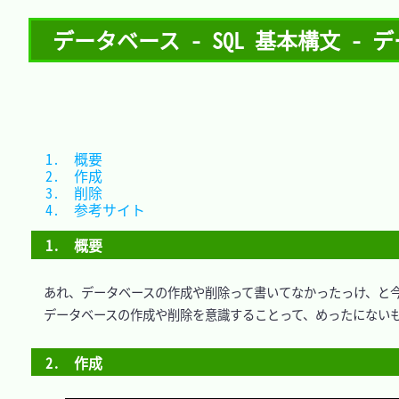
データベース - SQL 基本構文 -
1.　概要			
2.　作成			
3.　削除			
4.　参考サイト	
1.　概要
　あれ、データベースの作成や削除って書いてなかったっけ、と今
　データベースの作成や削除を意識することって、めったにないも
2.　作成