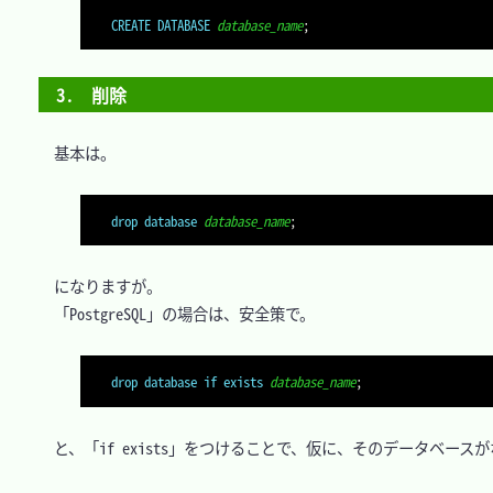
CREATE
DATABASE
database_name
;
3.　削除
　基本は。

drop
database
database_name
;
　になりますが。

　「PostgreSQL」の場合は、安全策で。

drop
database
if
exists
database_name
;
　と、「if exists」をつけることで、仮に、そのデータベース