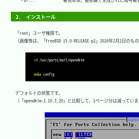
2.　インストール
　「root」ユーザ権限で。

　（画像等は、「FreeBSD 15.0-RELEASE-p2」2026年2月2日のも
cd
make
　デフォルトの状態です。

　（「opendkim-2.10.3_20」と比較して、1ページ分は減っていま