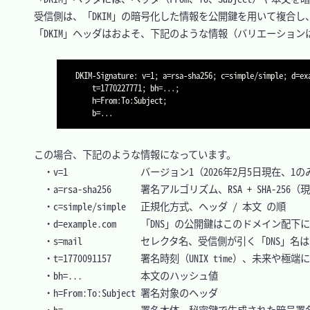
　受信側は、「DKIM」の暗号化した情報を公開鍵を用いて複合し
　「DKIM」ヘッダはおよそ、下記のような情報（バリエーション
DKIM-Signature: v=1; a=rsa-sha256; c=simple/simple; d=exa
	t=1770227771; bh=...;

	h=From:To:Subject;

　この場合、下記のような情報になっています。

	・v=1				バージョン1（2026年2月5日現在、1のみ）

	・a=rsa-sha256		署名アルゴリズム、RSA + SHA-256（現在の標準）

	・c=simple/simple	正規化方式、ヘッダ / 本文 の順

	・d=example.com		「DNS」の公開鍵はこのドメイン配下にある

	・s=mail			セレクタ名、受信側が引く「DNS」名は「mail._domainkey.example.com」

	・t=1770091157		署名時刻（UNIX time）、未来や極端に過去だと不審扱いされることがある

	・bh=...			本文のハッシュ値

	・h=From:To:Subject	署名対象のヘッダ

	・b=...				署名本体、秘密鍵で生成された暗号署名
