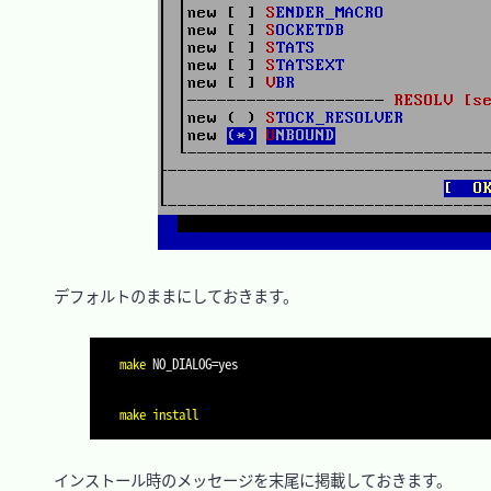
　デフォルトのままにしておきます。

make
NO_DIALOG
=
make
install
　インストール時のメッセージを末尾に掲載しておきます。
