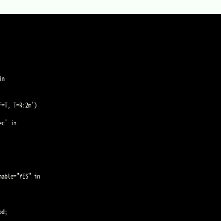
n

=T, T=R:2m')

c' in

able="YES" in

d;
