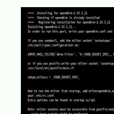
===>  Installing for opendkim-2.10.3_21

===>  Checking if opendkim is already installed

===>   Registering installation for opendkim-2.10.3_21

Installing opendkim-2.10.3_21...

In order to run this port, write your opendkim.conf and:

if you use sendmail, add the milter socket 'socketspec' i
/etc/mail/<your_configuration>.mc:

INPUT_MAIL_FILTER('dkim-filter', 'S=_YOUR_SOCKET_SPEC_, F
or if you use postfix write your milter socket 'socketspe
/usr/local/etc/postfix/main.cf:

smtpd_milters = _YOUR_SOCKET_SPEC_

And to run the milter from startup, add milteropendkim_en
your /etc/rc.conf.

Extra options can be found in startup script.

Note: milter sockets must be accessible from postfix/smtp