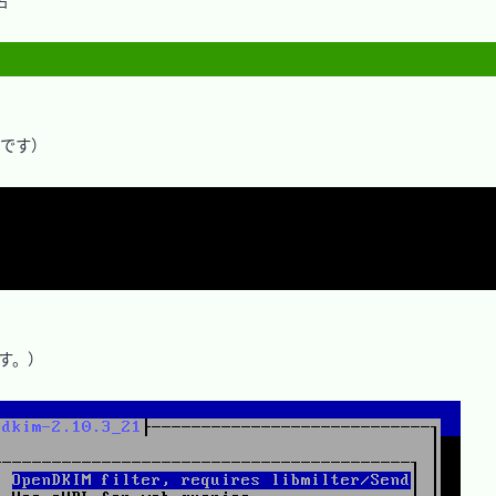
のです）

す。）
