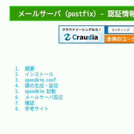
メールサーバ（postfix）- 認証情報（S
1.　概要					
2.　インストール			
3.　opendkim.conf			
4.　鍵の生成・設定		
5.　opendkim 起動			
6.　メールサーバ設定		
7.　確認					
8.　参考サイト			