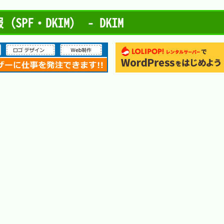
PF・DKIM） - DKIM