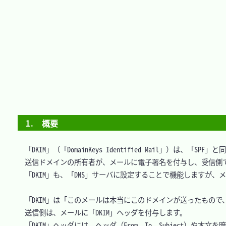
1.　概要
　「DKIM」（「DomainKeys Identified Mail」）は、「S
　送信ドメインの所有者が、メールに電子署名を付与し、受信側で
　「DKIM」も、「DNS」サーバに設定することで機能しますが、
　「DKIM」は「このメールは本当にこのドメインが送ったもので
　送信側は、メールに「DKIM」ヘッダを付与します。

　「DKIM」ヘッダには、ヘッダ（From、To、Subject）や