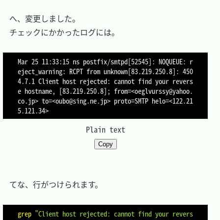
　へ、変更しました。

　チェックにかかったログには。

Mar 25 11:33:15 ns postfix/smtpd[52545]: NOQUEUE: r
eject_warning: RCPT from unknown[83.219.250.8]: 450 
4.7.1 Client host rejected: cannot find your revers
e hostname, [83.219.250.8]; from=<oeglvurssy@yahoo.
co.jp> to=<oubo@sing.ne.jp> proto=SMTP helo=<122.21
Plain text
Copy
　てな、行がつけられます。

grep
"Client host rejected: cannot find your revers