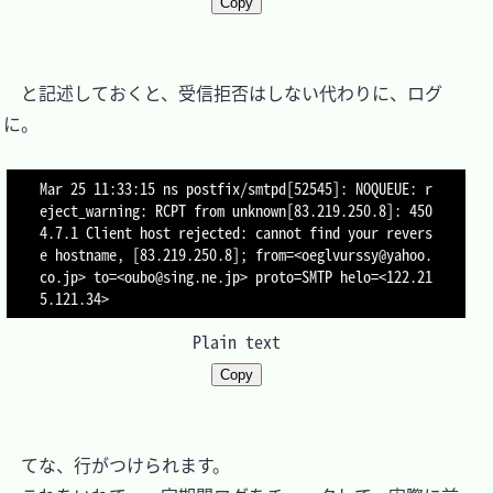
Copy
　と記述しておくと、受信拒否はしない代わりに、ログ
に。

Mar 25 11:33:15 ns postfix/smtpd[52545]: NOQUEUE: r
eject_warning: RCPT from unknown[83.219.250.8]: 450 
4.7.1 Client host rejected: cannot find your revers
e hostname, [83.219.250.8]; from=<oeglvurssy@yahoo.
co.jp> to=<oubo@sing.ne.jp> proto=SMTP helo=<122.21
Plain text
Copy
　てな、行がつけられます。
