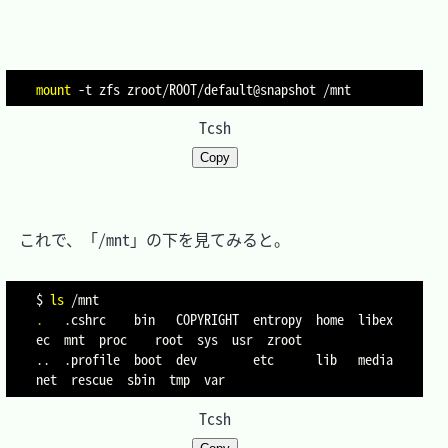
mount
-t
Tcsh
Copy
　これで、「/mnt」の下を見てみると。

$ 
ls
.
   .cshrc    bin   COPYRIGHT  entropy  home  libex
..
  .profile  boot  dev        etc      lib   media    
Tcsh