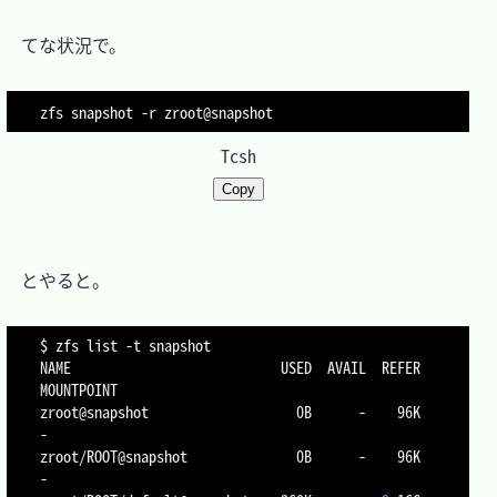
　てな状況で。

zfs snapshot 
-r
Tcsh
Copy
　とやると。

$ zfs list 
-t
 snapshot

NAME                           USED  AVAIL  REFER  
MOUNTPOINT

zroot@snapshot                   0B      -    96K  
-

zroot/ROOT@snapshot              0B      -    96K  
-
