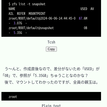
$ zfs list 
-t
 snapshot

NAME                                       USED  AV
AIL  REFER  MOUNTPOINT

zroot/ROOT/default@2024-06-06-14:44:45-0  
87
.6M      
-  
3
.07G  -

zroot/ROOT/default@snapshot                  0B      
-  
5
Tcsh
Copy
　う～んと、作成直後なので、差分がないため「USED」が
「0B」で、参照が「5.35GB」ちゅうことなのかな？

　後で、マウントしてわかったのですが、全員の親玉は。

Plain text