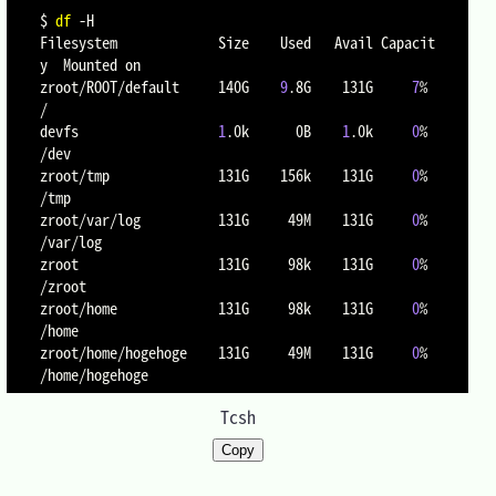
$ 
df
-H
Filesystem             Size    Used   Avail Capacit
y  Mounted on

zroot/ROOT/default     140G    
9
.8G    131G     
7
%    
/

devfs                  
1
.0k      0B    
1
.0k     
0
%    
/dev

zroot/tmp              131G    156k    131G     
0
%    
/tmp

zroot/var/log          131G     49M    131G     
0
%    
/var/log

zroot                  131G     98k    131G     
0
%    
/zroot

zroot/home             131G     98k    131G     
0
%    
/home

zroot/home/hogehoge    131G     49M    131G     
0
%    
Tcsh
Copy