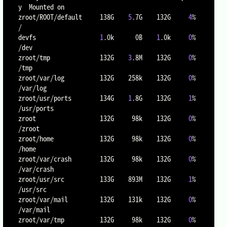
y  Mounted on

zroot/ROOT/default     138G    
5
.7G    132G     
4
%    
/

devfs                  
1
.0k      0B    
1
.0k     
0
%    
/dev

zroot/tmp              132G    
3
.8M    132G     
0
%    
/tmp

zroot/var/log          132G    258k    132G     
0
%    
/var/log

zroot/usr/ports        134G    
1
.8G    132G     
1
%    
/usr/ports

zroot                  132G     98k    132G     
0
%    
/zroot

zroot/home             132G     98k    132G     
0
%    
/home

zroot/var/crash        132G     98k    132G     
0
%    
/var/crash

zroot/usr/src          133G    893M    132G     
1
%    
/usr/src

zroot/var/mail         132G    131k    132G     
0
%    
/var/mail

zroot/var/tmp          132G     98k    132G     
0
%    