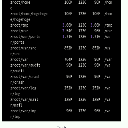
zroot/home                 106M   123G    96K  /hom
e

zroot/home/hogehoge        106M   123G   106M  /hom
e/hogehoge

zroot/tmp                 
3
.66M   123G  
3
.66M  /tmp

zroot/usr                 
2
.54G   123G    96K  /usr

zroot/usr/ports           
1
.71G   123G  
1
.71G  /us
r/ports

zroot/usr/src              852M   123G   852M  /us
r/src

zroot/var                  764K   123G    96K  /var

zroot/var/audit             96K   123G    96K  /va
r/audit

zroot/var/crash             96K   123G    96K  /va
r/crash

zroot/var/log              252K   123G   252K  /va
r/log

zroot/var/mail             128K   123G   128K  /va
r/mail

zroot/var/tmp               96K   123G    96K  /va
Tcsh