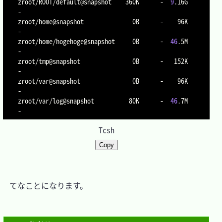
zroot/ROOT/default@snapshot    360K      -  
9
.16G  
-

zroot/home@snapshot              0B      -    96K  
-

zroot/home/hogehoge@snapshot     0B      -  
46
.5M  
-

zroot/tmp@snapshot               0B      -   152K  
-

zroot/var@snapshot               0B      -    96K  
-

zroot/var/log@snapshot          80K      -  
46
.7M  
Tcsh
Copy
　てなことになります。
