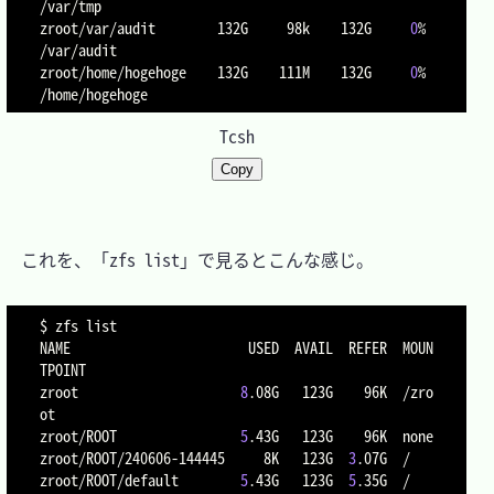
/var/tmp

zroot/var/audit        132G     98k    132G     
0
%    
/var/audit

zroot/home/hogehoge    132G    111M    132G     
0
%    
Tcsh
Copy
　これを、「zfs list」で見るとこんな感じ。

$ zfs list

NAME                       USED  AVAIL  REFER  MOUN
TPOINT

zroot                     
8
.08G   123G    96K  /zro
ot

zroot/ROOT                
5
.43G   123G    96K  none

zroot/ROOT/240606-144445     8K   123G  
3
.07G  /

zroot/ROOT/default        
5
.43G   123G  
5
.35G  /
