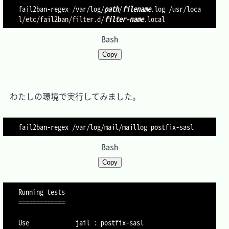
fail2ban-regex /var/log/
path
/
filename
.log /usr/loca
l/etc/fail2ban/filter.d/
filter-name
Bash
Copy
　わたしの環境で実行してみました。

Bash
Copy
Running tests

=============

Use             jail : postfix-sasl
