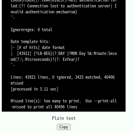
led:(?! Connection lost to authentication server| I
nvalid authentication mechanism)

'-

Ignoreregex: 0 total

Date template hits:

|- [# of hits] date format

|  [43921] {^LN-BEG}(?:DAY )?MON Day %k:Minute:Seco
nd(?:\.Microseconds)?(?: ExYear)?

'-

Lines: 43921 lines, 0 ignored, 3425 matched, 40496 
missed

[processed in 3.11 sec]

Missed line(s): too many to print.  Use --print-all
Plain text
Copy