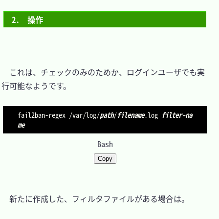
2.　操作
　これは、チェックのみのためか、ログインユーザでも実
行可能なようです。

fail2ban-regex /var/log/
path
/
filename
.log 
filter-na
me
Bash
Copy
　新たに作成した、フィルタファイルがある場合は。
