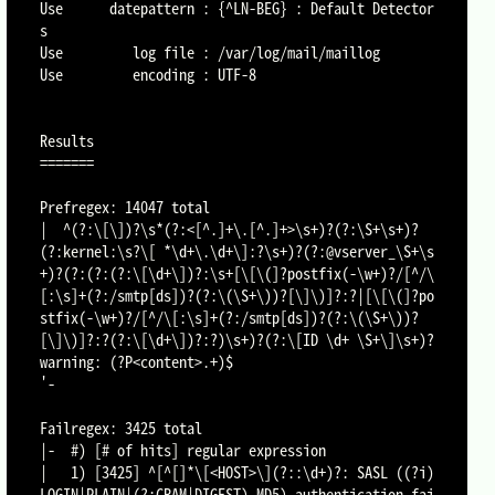
Use      datepattern : {^LN-BEG} : Default Detector
s

Use         log file : /var/log/mail/maillog

Use         encoding : UTF-8

Results

=======

Prefregex: 14047 total

|  ^(?:\[\])?\s*(?:<[^.]+\.[^.]+>\s+)?(?:\S+\s+)?
(?:kernel:\s?\[ *\d+\.\d+\]:?\s+)?(?:@vserver_\S+\s
+)?(?:(?:(?:\[\d+\])?:\s+[\[\(]?postfix(-\w+)?/[^/\
[:\s]+(?:/smtp[ds])?(?:\(\S+\))?[\]\)]?:?|[\[\(]?po
stfix(-\w+)?/[^/\[:\s]+(?:/smtp[ds])?(?:\(\S+\))?
[\]\)]?:?(?:\[\d+\])?:?)\s+)?(?:\[ID \d+ \S+\]\s+)?
warning: (?P<content>.+)$

'-

Failregex: 3425 total

|-  #) [# of hits] regular expression

|   1) [3425] ^[^[]*\[<HOST>\](?::\d+)?: SASL ((?i)
LOGIN|PLAIN|(?:CRAM|DIGEST)-MD5) authentication fai