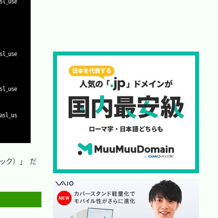
sl_use
sl_use
sl_use
asl_us
ック）」 だ