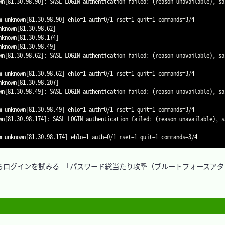
wn[81.30.98.90]: SASL LOGIN authentication failed: (reason unavailable), sa
 unknown[81.30.98.90] ehlo=1 auth=0/1 rset=1 quit=1 commands=3/4

known[81.30.98.62]

known[81.30.98.174]

known[81.30.98.49]

wn[81.30.98.62]: SASL LOGIN authentication failed: (reason unavailable), sa
 unknown[81.30.98.62] ehlo=1 auth=0/1 rset=1 quit=1 commands=3/4

known[81.30.98.207]

wn[81.30.98.49]: SASL LOGIN authentication failed: (reason unavailable), sa
 unknown[81.30.98.49] ehlo=1 auth=0/1 rset=1 quit=1 commands=3/4

wn[81.30.98.174]: SASL LOGIN authentication failed: (reason unavailable), s
ログインを試みる 「パスワード総当たり攻撃（ブルートフォースアタ