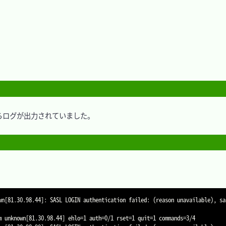
ログが出力されていました。

wn[81.30.98.44]: SASL LOGIN authentication failed: (reason unavailable), sa
 unknown[81.30.98.44] ehlo=1 auth=0/1 rset=1 quit=1 commands=3/4
