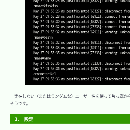
May 27 09:53:25 ns postfix/smtpd[63327]: warning: unkno
rname=kisskiss

May 27 09:53:26 ns postfix/smtpd[63327]: disconnect from
May 27 09:53:28 ns postfix/smtpd[62911]: connect from un
May 27 09:53:30 ns postfix/smtpd[63327]: connect from un
May 27 09:53:32 ns postfix/smtpd[75233]: connect from un
May 27 09:53:32 ns postfix/smtpd[62911]: warning: unkno
rname=basin

May 27 09:53:32 ns postfix/smtpd[62911]: disconnect from
May 27 09:53:33 ns postfix/smtpd[62911]: connect from un
May 27 09:53:35 ns postfix/smtpd[75233]: warning: unkno
rname=nemo

May 27 09:53:35 ns postfix/smtpd[75233]: disconnect from
May 27 09:53:36 ns postfix/smtpd[63327]: warning: unkno
ername=prikol

　実在しない（またはランダムな）ユーザー名を使って片っ端から
そうです。

3.　設定