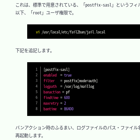
　これは、標準で用意されている、「postfix-sasl」というフ
　以下、「root」ユーザ権限で。

vi
　下記を追記します。

[
postfix-sasl
]
enabled
=
true
filter
=
 postfix
[
mode
=
auth
]
logpath
=
banaction
=
findtime
=
600
maxretry
=
2
bantime
=
86400
　バンアクション時のふるまい、ログファイルのパス・ファイル名
　再起動します。
